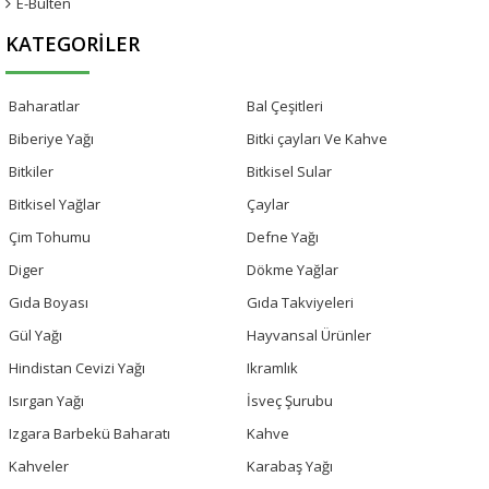
E-Bülten
KATEGORILER
Baharatlar
Bal Çeşitleri
Biberiye Yağı
Bitki çayları Ve Kahve
Bitkiler
Bitkisel Sular
Bitkisel Yağlar
Çaylar
Çim Tohumu
Defne Yağı
Diger
Dökme Yağlar
Gıda Boyası
Gıda Takviyeleri
Gül Yağı
Hayvansal Ürünler
Hindistan Cevizi Yağı
Ikramlık
Isırgan Yağı
İsveç Şurubu
Izgara Barbekü Baharatı
Kahve
Kahveler
Karabaş Yağı