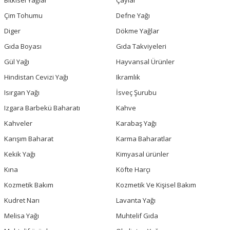
Bitkisel Yağlar
Çaylar
Çim Tohumu
Defne Yağı
Diger
Dökme Yağlar
Gıda Boyası
Gıda Takviyeleri
Gül Yağı
Hayvansal Ürünler
Hindistan Cevizi Yağı
Ikramlık
Isırgan Yağı
İsveç Şurubu
Izgara Barbekü Baharatı
Kahve
Kahveler
Karabaş Yağı
Karışım Baharat
Karma Baharatlar
Kekik Yağı
Kimyasal ürünler
Kına
Köfte Harçı
Kozmetik Bakım
Kozmetik Ve Kişisel Bakım
Kudret Narı
Lavanta Yağı
Melisa Yağı
Muhtelif Gıda