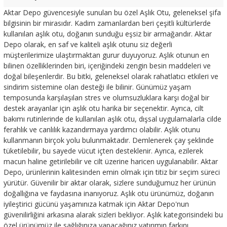
Aktar Depo güvencesiyle sunulan bu özel Aşlık Otu, geleneksel şifa
bilgisinin bir mirasıdır. Kadim zamanlardan beri çeşitli kültürlerde
kullanılan aşlık otu, doğanın sunduğu eşsiz bir armağandır. Aktar
Depo olarak, en saf ve kaliteli aşlık otunu siz değerli
müşterilerimize ulaştırmaktan gurur duyuyoruz. Aşlık otunun en
bilinen özelliklerinden biri, içeriğindeki zengin besin maddeleri ve
doğal bileşenlerdir. Bu bitki, geleneksel olarak rahatlatıcı etkileri ve
sindirim sistemine olan desteği ile bilinir. Günümüz yaşam
temposunda karşılaşılan stres ve olumsuzluklara karşı doğal bir
destek arayanlar için aşlık otu harika bir seçenektir. Ayrıca, cilt
bakımı rutinlerinde de kullanılan aşlık otu, dışsal uygulamalarla cilde
ferahlık ve canlılık kazandırmaya yardımcı olabilir. Aşlık otunu
kullanmanın birçok yolu bulunmaktadır. Demlenerek çay şeklinde
tüketilebilir, bu sayede vücut içten desteklenir. Ayrıca, ezilerek
macun haline getirilebilir ve cilt üzerine haricen uygulanabilir. Aktar
Depo, ürünlerinin kalitesinden emin olmak için titiz bir seçim süreci
yürütür. Güvenilir bir aktar olarak, sizlere sunduğumuz her ürünün
doğallığına ve faydasına inanıyoruz. Aşlık otu ürünümüz, doğanın
iyileştirici gücünü yaşamınıza katmak için Aktar Depo'nun
güvenilirliğini arkasına alarak sizleri bekliyor. Aşlık kategorisindeki bu
özel ürünümüz ile sağlığınıza yapacağınız yatırımın farkını