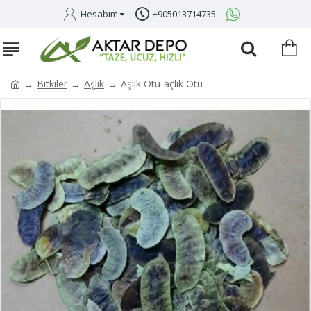
Hesabım
+905013714735
Bitkiler
Aşlık
Aşlık Otu-açlık Otu