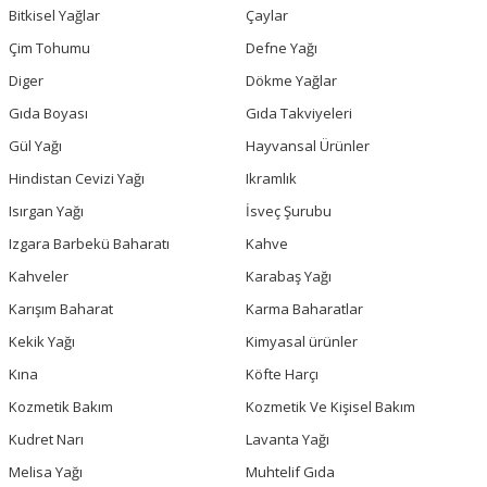
Bitkisel Yağlar
Çaylar
Çim Tohumu
Defne Yağı
Diger
Dökme Yağlar
Gıda Boyası
Gıda Takviyeleri
Gül Yağı
Hayvansal Ürünler
Hindistan Cevizi Yağı
Ikramlık
Isırgan Yağı
İsveç Şurubu
Izgara Barbekü Baharatı
Kahve
Kahveler
Karabaş Yağı
Karışım Baharat
Karma Baharatlar
Kekik Yağı
Kimyasal ürünler
Kına
Köfte Harçı
Kozmetik Bakım
Kozmetik Ve Kişisel Bakım
Kudret Narı
Lavanta Yağı
Melisa Yağı
Muhtelif Gıda