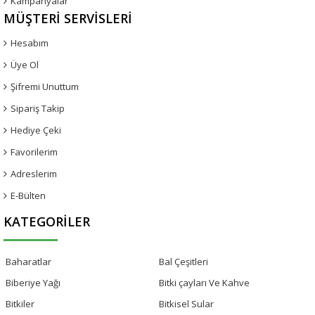
Kampanyalar
MÜŞTERI SERVISLERI
Hesabım
Üye Ol
Şifremi Unuttum
Sipariş Takip
Hediye Çeki
Favorilerim
Adreslerim
E-Bülten
KATEGORILER
Baharatlar
Bal Çeşitleri
Biberiye Yağı
Bitki çayları Ve Kahve
Bitkiler
Bitkisel Sular