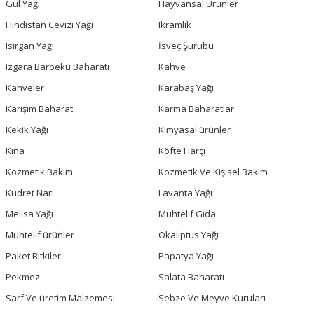
Gül Yağı
Hayvansal Ürünler
Hindistan Cevizi Yağı
Ikramlık
Isırgan Yağı
İsveç Şurubu
Izgara Barbekü Baharatı
Kahve
Kahveler
Karabaş Yağı
Karışım Baharat
Karma Baharatlar
Kekik Yağı
Kimyasal ürünler
Kına
Köfte Harçı
Kozmetik Bakım
Kozmetik Ve Kişisel Bakım
Kudret Narı
Lavanta Yağı
Melisa Yağı
Muhtelif Gıda
Muhtelif ürünler
Okaliptus Yağı
Paket Bitkiler
Papatya Yağı
Pekmez
Salata Baharatı
Sarf Ve üretim Malzemesi
Sebze Ve Meyve Kuruları