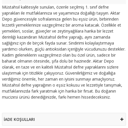
Müstahsıl kalitesiyle sunulan, özenle seçilmiş 1. sınıf defne
yaprakları ile mutfaklarınıza ve yaşamınıza doğallığı taşıyın. Aktar
Depo güvencesiyle sofralarınıza gelen bu eşsiz ürün, birbirinden
lezzetli yemeklerinize vazgeçilmez bir aroma katacak. Özellikle et
yemekleri, soslar, güveçler ve zeytinyağlılara harika bir lezzet
derinliği kazandıran Müstahsıl defne yaprağı, aynı zamanda
sağlığınız için de birçok fayda sunar. Sindirimi kolaylaştırmaya
yardımcı olurken, güçlü antioksidan içeriğiyle vücudunuzu destekler.
Kadim geleneklerin vazgeçilmezi olan bu özel ürün, sadece bir
baharat olmanın ötesinde, şifa dolu bir hazinedir. Aktar Depo
olarak, en taze ve en kaliteli Müstahsıl defne yapraklarını sizlere
ulaştırmak için titizlikle çalışıyoruz. Güvenilirliğimiz ve doğallığa
verdiğimiz önemle, her zaman en iyisini sunmayı amaçlıyoruz.
Müstahsıl defne yaprağının o eşsiz kokusu ve lezzetiyle tanışmak,
mutfaklarınızda fark yaratmak için harika bir fırsat. Bu doğanın
mucizesi ürünü denediğinizde, farkı hemen hissedeceksiniz.
İADE KOŞULLARI