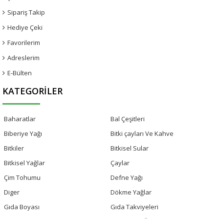
Sipariş Takip
Hediye Çeki
Favorilerim
Adreslerim
E-Bülten
KATEGORILER
Baharatlar
Bal Çeşitleri
Biberiye Yağı
Bitki çayları Ve Kahve
Bitkiler
Bitkisel Sular
Bitkisel Yağlar
Çaylar
Çim Tohumu
Defne Yağı
Diger
Dökme Yağlar
Gıda Boyası
Gıda Takviyeleri