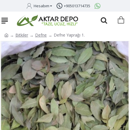
Hesabım
+905013714735
Bitkiler
Defne
Defne Yaprağı 1.