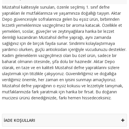
Müstahsıl kalitesiyle sunulan, özenle seçilmiş 1. sınıf defne
yaprakları ile mutfaklarınıza ve yaşamınıza doğallığı taşıyın. Aktar
Depo güvencesiyle sofralarınıza gelen bu eşsiz ürün, birbirinden
lezzetli yemeklerinize vazgeçilmez bir aroma katacak. Özellikle et
yemekleri, soslar, güveçler ve zeytinyağlılara harika bir lezzet
derinliği kazandıran Müstahsıl defne yaprağı, aynı zamanda
sağlığınız için de birçok fayda sunar. Sindirimi kolaylaştırmaya
yardımcı olurken, güçlü antioksidan içeriğiyle vücudunuzu destekler.
Kadim geleneklerin vazgeçilmezi olan bu özel ürün, sadece bir
baharat olmanın ötesinde, şifa dolu bir hazinedir. Aktar Depo
olarak, en taze ve en kaliteli Müstahsıl defne yapraklarını sizlere
ulaştırmak için titizlikle çalışıyoruz. Güvenilirliğimiz ve doğallığa
verdiğimiz önemle, her zaman en iyisini sunmayı amaçlıyoruz.
Müstahsıl defne yaprağının o eşsiz kokusu ve lezzetiyle tanışmak,
mutfaklarınızda fark yaratmak için harika bir fırsat. Bu doğanın
mucizesi ürünü denediğinizde, farkı hemen hissedeceksiniz.
İADE KOŞULLARI