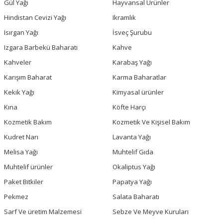
Gül Yağı
Hayvansal Ürünler
Hindistan Cevizi Yağı
Ikramlık
Isırgan Yağı
İsveç Şurubu
Izgara Barbekü Baharatı
Kahve
Kahveler
Karabaş Yağı
Karışım Baharat
Karma Baharatlar
Kekik Yağı
Kimyasal ürünler
Kına
Köfte Harçı
Kozmetik Bakım
Kozmetik Ve Kişisel Bakım
Kudret Narı
Lavanta Yağı
Melisa Yağı
Muhtelif Gıda
Muhtelif ürünler
Okaliptus Yağı
Paket Bitkiler
Papatya Yağı
Pekmez
Salata Baharatı
Sarf Ve üretim Malzemesi
Sebze Ve Meyve Kuruları