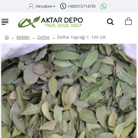
Hesabım
+905013714735
Bitkiler
Defne
Defne Yaprağı 1. 100 GR