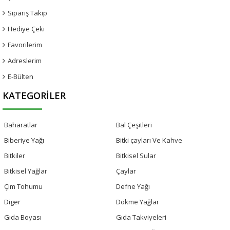
Sipariş Takip
Hediye Çeki
Favorilerim
Adreslerim
E-Bülten
KATEGORILER
Baharatlar
Bal Çeşitleri
Biberiye Yağı
Bitki çayları Ve Kahve
Bitkiler
Bitkisel Sular
Bitkisel Yağlar
Çaylar
Çim Tohumu
Defne Yağı
Diger
Dökme Yağlar
Gıda Boyası
Gıda Takviyeleri