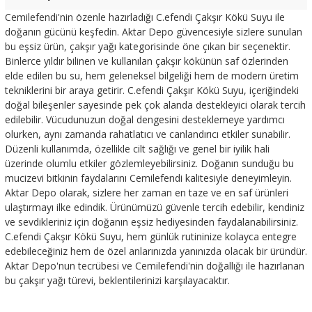
Cemilefendi'nin özenle hazırladığı C.efendi Çakşır Kökü Suyu ile
doğanın gücünü keşfedin. Aktar Depo güvencesiyle sizlere sunulan
bu eşsiz ürün, çakşır yağı kategorisinde öne çıkan bir seçenektir.
Binlerce yıldır bilinen ve kullanılan çakşır kökünün saf özlerinden
elde edilen bu su, hem geleneksel bilgeliği hem de modern üretim
tekniklerini bir araya getirir. C.efendi Çakşır Kökü Suyu, içeriğindeki
doğal bileşenler sayesinde pek çok alanda destekleyici olarak tercih
edilebilir. Vücudunuzun doğal dengesini desteklemeye yardımcı
olurken, aynı zamanda rahatlatıcı ve canlandırıcı etkiler sunabilir.
Düzenli kullanımda, özellikle cilt sağlığı ve genel bir iyilik hali
üzerinde olumlu etkiler gözlemleyebilirsiniz. Doğanın sunduğu bu
mucizevi bitkinin faydalarını Cemilefendi kalitesiyle deneyimleyin.
Aktar Depo olarak, sizlere her zaman en taze ve en saf ürünleri
ulaştırmayı ilke edindik. Ürünümüzü güvenle tercih edebilir, kendiniz
ve sevdikleriniz için doğanın eşsiz hediyesinden faydalanabilirsiniz.
C.efendi Çakşır Kökü Suyu, hem günlük rutininize kolayca entegre
edebileceğiniz hem de özel anlarınızda yanınızda olacak bir üründür.
Aktar Depo'nun tecrübesi ve Cemilefendi'nin doğallığı ile hazırlanan
bu çakşır yağı türevi, beklentilerinizi karşılayacaktır.