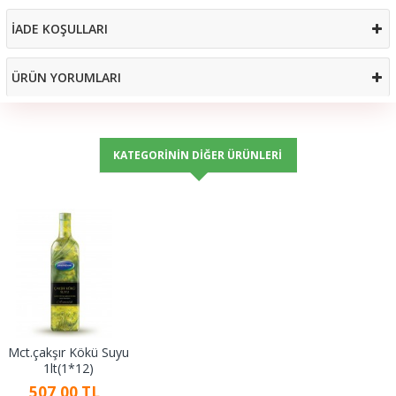
İADE KOŞULLARI
ÜRÜN YORUMLARI
KATEGORININ DIĞER ÜRÜNLERI
Mct.çakşır Kökü Suyu
1lt(1*12)
507,00 TL