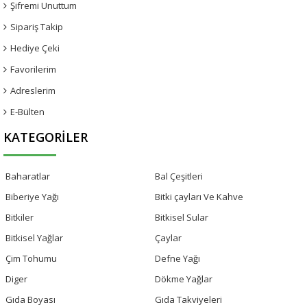
Şifremi Unuttum
Sipariş Takip
Hediye Çeki
Favorilerim
Adreslerim
E-Bülten
KATEGORILER
Baharatlar
Bal Çeşitleri
Biberiye Yağı
Bitki çayları Ve Kahve
Bitkiler
Bitkisel Sular
Bitkisel Yağlar
Çaylar
Çim Tohumu
Defne Yağı
Diger
Dökme Yağlar
Gıda Boyası
Gıda Takviyeleri