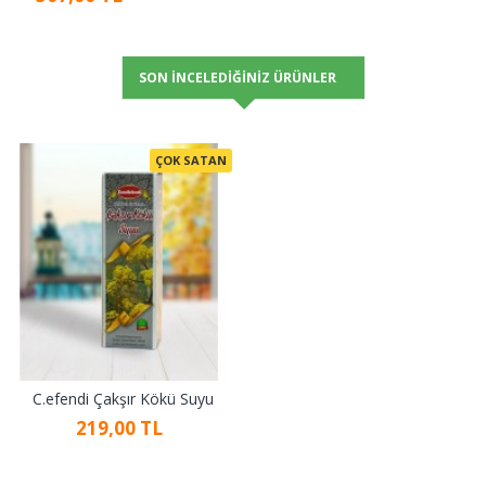
SON İNCELEDIĞINIZ ÜRÜNLER
ÇOK SATAN
C.efendi Çakşır Kökü Suyu
219,00 TL