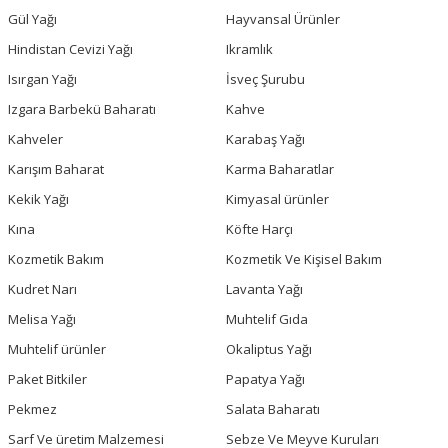
Gül Yağı
Hayvansal Ürünler
Hindistan Cevizi Yağı
Ikramlık
Isırgan Yağı
İsveç Şurubu
Izgara Barbekü Baharatı
Kahve
Kahveler
Karabaş Yağı
Karışım Baharat
Karma Baharatlar
Kekik Yağı
Kimyasal ürünler
Kına
Köfte Harçı
Kozmetik Bakım
Kozmetik Ve Kişisel Bakım
Kudret Narı
Lavanta Yağı
Melisa Yağı
Muhtelif Gıda
Muhtelif ürünler
Okaliptus Yağı
Paket Bitkiler
Papatya Yağı
Pekmez
Salata Baharatı
Sarf Ve üretim Malzemesi
Sebze Ve Meyve Kuruları