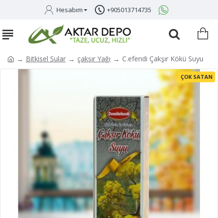
Hesabım
+905013714735
Bitkisel Sular
çakşır Yağı
C.efendi Çakşır Kökü Suyu
ÇOK SATAN