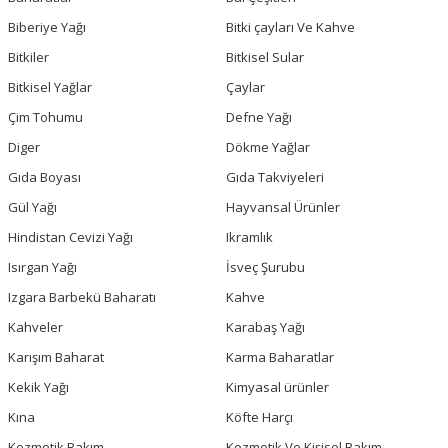
Biberiye Yağı
Bitki çayları Ve Kahve
Bitkiler
Bitkisel Sular
Bitkisel Yağlar
Çaylar
Çim Tohumu
Defne Yağı
Diger
Dökme Yağlar
Gıda Boyası
Gıda Takviyeleri
Gül Yağı
Hayvansal Ürünler
Hindistan Cevizi Yağı
Ikramlık
Isırgan Yağı
İsveç Şurubu
Izgara Barbekü Baharatı
Kahve
Kahveler
Karabaş Yağı
Karışım Baharat
Karma Baharatlar
Kekik Yağı
Kimyasal ürünler
Kına
Köfte Harçı
Kozmetik Bakım
Kozmetik Ve Kişisel Bakım