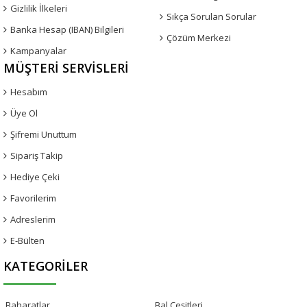
Gizlilik İlkeleri
Sıkça Sorulan Sorular
Banka Hesap (IBAN) Bilgileri
Çözüm Merkezi
Kampanyalar
MÜŞTERI SERVISLERI
Hesabım
Üye Ol
Şifremi Unuttum
Sipariş Takip
Hediye Çeki
Favorilerim
Adreslerim
E-Bülten
KATEGORILER
Baharatlar
Bal Çeşitleri