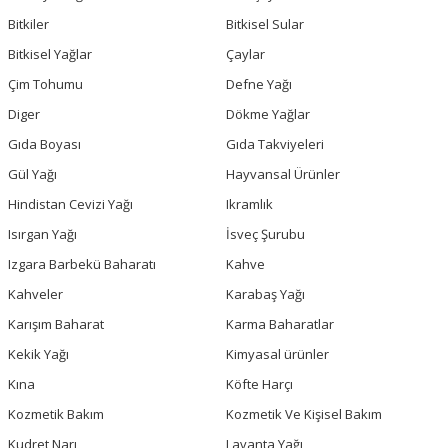
Bitkiler
Bitkisel Sular
Bitkisel Yağlar
Çaylar
Çim Tohumu
Defne Yağı
Diger
Dökme Yağlar
Gıda Boyası
Gıda Takviyeleri
Gül Yağı
Hayvansal Ürünler
Hindistan Cevizi Yağı
Ikramlık
Isırgan Yağı
İsveç Şurubu
Izgara Barbekü Baharatı
Kahve
Kahveler
Karabaş Yağı
Karışım Baharat
Karma Baharatlar
Kekik Yağı
Kimyasal ürünler
Kına
Köfte Harçı
Kozmetik Bakım
Kozmetik Ve Kişisel Bakım
Kudret Narı
Lavanta Yağı