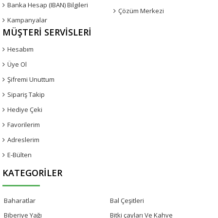
Banka Hesap (IBAN) Bilgileri
Çözüm Merkezi
Kampanyalar
MÜŞTERI SERVISLERI
Hesabım
Üye Ol
Şifremi Unuttum
Sipariş Takip
Hediye Çeki
Favorilerim
Adreslerim
E-Bülten
KATEGORILER
Baharatlar
Bal Çeşitleri
Biberiye Yağı
Bitki çayları Ve Kahve