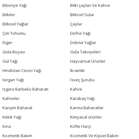
Biberiye Yağı
Bitki çayları Ve Kahve
Bitkiler
Bitkisel Sular
Bitkisel Yağlar
Çaylar
Çim Tohumu
Defne Yağı
Diger
Dökme Yağlar
Gıda Boyası
Gıda Takviyeleri
Gül Yağı
Hayvansal Ürünler
Hindistan Cevizi Yağı
Ikramlık
Isırgan Yağı
İsveç Şurubu
Izgara Barbekü Baharatı
Kahve
Kahveler
Karabaş Yağı
Karışım Baharat
Karma Baharatlar
Kekik Yağı
Kimyasal ürünler
Kına
Köfte Harçı
Kozmetik Bakım
Kozmetik Ve Kişisel Bakım