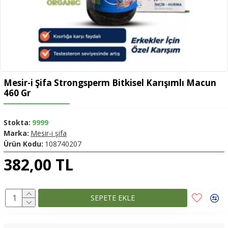
Mesir-i Şifa Strongsperm Bitkisel Karışımlı Macun
460 Gr
Stokta:
9999
Marka:
Mesir-i şifa
Ürün Kodu:
108740207
382,00 TL
SEPETE EKLE