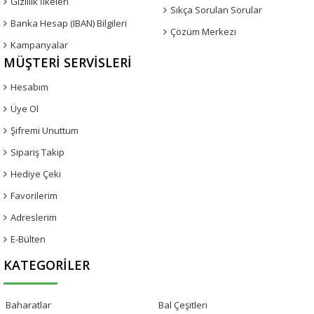
Gizlilik İlkeleri
Sıkça Sorulan Sorular
Banka Hesap (IBAN) Bilgileri
Çözüm Merkezi
Kampanyalar
MÜŞTERI SERVISLERI
Hesabım
Üye Ol
Şifremi Unuttum
Sipariş Takip
Hediye Çeki
Favorilerim
Adreslerim
E-Bülten
KATEGORILER
Baharatlar
Bal Çeşitleri