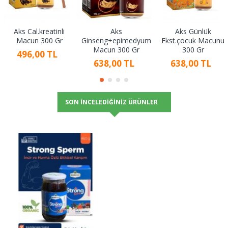
Aks Cal.kreatinli
Aks
Aks Günlük
Macun 300 Gr
Ginseng+epimedyum
Ekst.çocuk Macunu
Macun 300 Gr
300 Gr
496,00 TL
638,00 TL
638,00 TL
SON İNCELEDIĞINIZ ÜRÜNLER