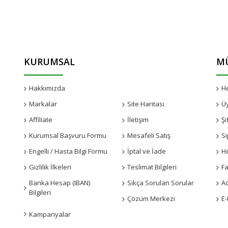
KURUMSAL
MÜ
Hakkımızda
Kampanyalar
H
Markalar
Site Haritası
Ü
Affiliate
İletişim
Şi
Kurumsal Başvuru Formu
Mesafeli Satış
Si
Engelli / Hasta Bilgi Formu
İptal ve İade
H
Gizlilik İlkeleri
Teslimat Bilgileri
Fa
Banka Hesap (IBAN)
Sıkça Sorulan Sorular
A
Bilgileri
Çözüm Merkezi
E-