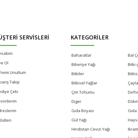
ŞTERI SERVISLERI
KATEGORILER
esabım
Baharatlar
Bal Çe
ye Ol
Biberiye Yağı
Bitki
fremi Unuttum
Bitkiler
Bitki
pariş Takip
Bitkisel Yağlar
Çayla
ediye Çeki
Çim Tohumu
Defn
vorilerim
Diger
Dökm
Gıda Boyası
Gıda 
dreslerim
Gül Yağı
Hayv
Bülten
Hindistan Cevizi Yağı
Ikram