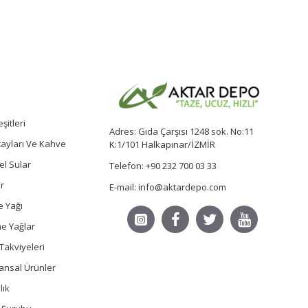
şitleri
Adres: Gıda Çarşısı 1248 sok. No:11
 çayları Ve Kahve
K:1/101 Halkapınar/İZMİR
sel Sular
Telefon: +90 232 700 03 33
r
E-mail: info@aktardepo.com
e Yağı
e Yağlar
Takviyeleri
ansal Ürünler
lık