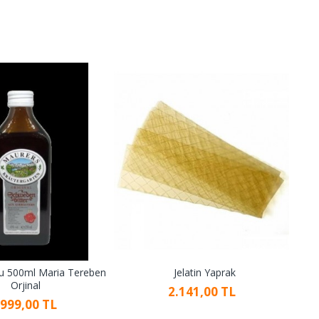
bu 500ml Maria Tereben
Jelatin Yaprak
Mes
Orjinal
2.141,00 TL
.999,00 TL