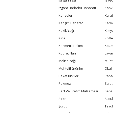
Isırgan Yağı
İsve
Izgara Barbekü Baharatı
Kahv
Kahveler
Kara
Karışım Baharat
Karm
Kekik Yağı
Kimya
Kına
Köfte
Kozmetik Bakım
Kozme
Kudret Narı
Lavan
Melisa Yağı
Muhte
Muhtelif ürünler
Okali
Paket Bitkiler
Papa
Pekmez
Salat
Sarf Ve üretim Malzemesi
Sebz
Sirke
Sucuk
Şurup
Tavu