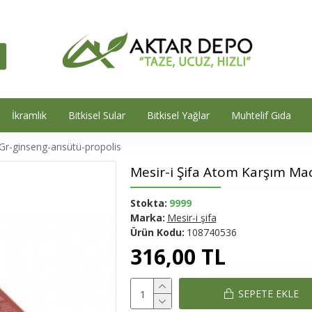
İkramlık
Bitkisel Sular
Bitkisel Yağlar
Muhtelif Gıda
r-ginseng-arısütü-propolis
Mesir-i Şifa Atom Karşım Ma
Stokta:
9999
Marka:
Mesir-i şifa
Ürün Kodu:
108740536
316,00 TL
SEPETE EKLE