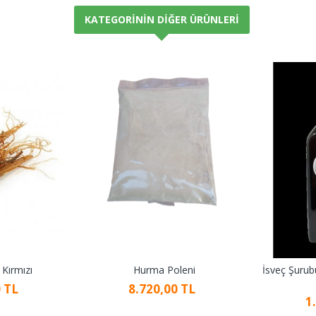
KATEGORININ DIĞER ÜRÜNLERI
Kırmızı
Hurma Poleni
İsveç Şuru
 TL
8.720,00 TL
1