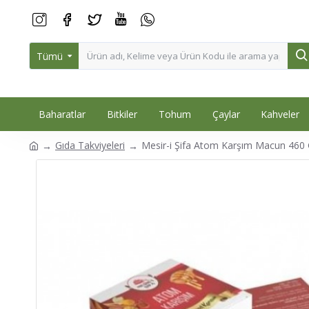
Tümü
Baharatlar
Bitkiler
Tohum
Çaylar
Kahveler
Gıda Takviyeleri
Mesir-i Şifa Atom Karşım Macun 460 G