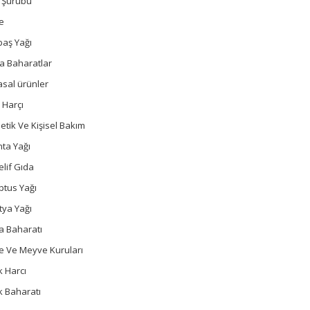
ç Şurubu
e
baş Yağı
a Baharatlar
sal ürünler
 Harçı
tik Ve Kişisel Bakım
ta Yağı
lif Gıda
ptus Yağı
tya Yağı
a Baharatı
e Ve Meyve Kuruları
 Harcı
k Baharatı