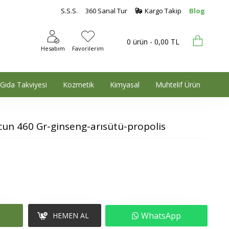
S.S.S.
360 Sanal Tur
Kargo Takip
Blog
0 ürün - 0,00 TL
Hesabım
Favorilerim
Gıda Takviyesi
Kozmetik
Kimyasal
Muhtelif Ürün
cun 460 Gr-ginseng-arısütü-propolis
WhatsApp
HEMEN AL