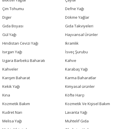
Bitkisel Yağlar
Çaylar
Çim Tohumu
Defne Yağı
Diger
Dökme Yağlar
Gıda Boyası
Gıda Takviyeleri
Gül Yağı
Hayvansal Ürünler
Hindistan Cevizi Yağı
Ikramlık
Isırgan Yağı
İsveç Şurubu
Izgara Barbekü Baharatı
Kahve
Kahveler
Karabaş Yağı
Karışım Baharat
Karma Baharatlar
Kekik Yağı
Kimyasal ürünler
Kına
Köfte Harçı
Kozmetik Bakım
Kozmetik Ve Kişisel Bakım
Kudret Narı
Lavanta Yağı
Melisa Yağı
Muhtelif Gıda