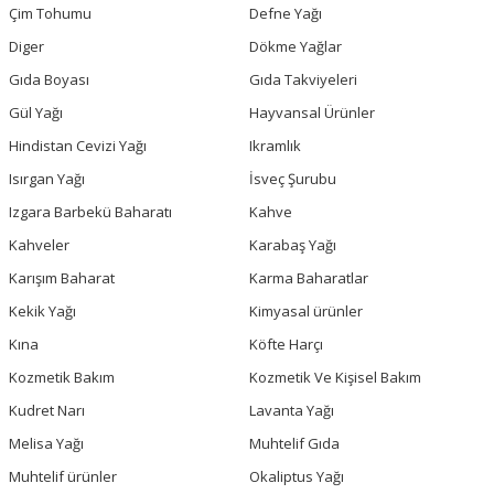
Çim Tohumu
Defne Yağı
Diger
Dökme Yağlar
Gıda Boyası
Gıda Takviyeleri
Gül Yağı
Hayvansal Ürünler
Hindistan Cevizi Yağı
Ikramlık
Isırgan Yağı
İsveç Şurubu
Izgara Barbekü Baharatı
Kahve
Kahveler
Karabaş Yağı
Karışım Baharat
Karma Baharatlar
Kekik Yağı
Kimyasal ürünler
Kına
Köfte Harçı
Kozmetik Bakım
Kozmetik Ve Kişisel Bakım
Kudret Narı
Lavanta Yağı
Melisa Yağı
Muhtelif Gıda
Muhtelif ürünler
Okaliptus Yağı