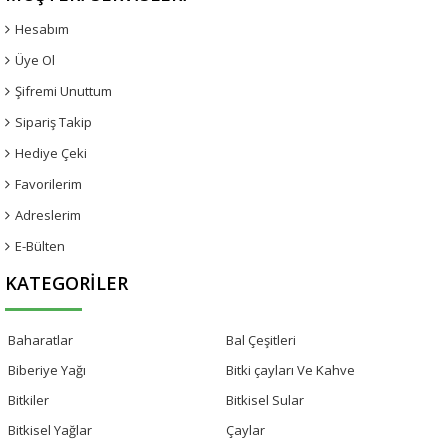
Hesabım
Üye Ol
Şifremi Unuttum
Sipariş Takip
Hediye Çeki
Favorilerim
Adreslerim
E-Bülten
KATEGORILER
Baharatlar
Bal Çeşitleri
Biberiye Yağı
Bitki çayları Ve Kahve
Bitkiler
Bitkisel Sular
Bitkisel Yağlar
Çaylar