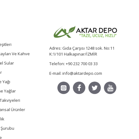
şitleri
Adres: Gıda Çarşısı 1248 sok. No:11
 çayları Ve Kahve
K:1/101 Halkapınar/İZMİR
sel Sular
Telefon: +90 232 700 03 33
r
E-mail: info@aktardepo.com
e Yağı
e Yağlar
Takviyeleri
ansal Ürünler
lık
ç Şurubu
e