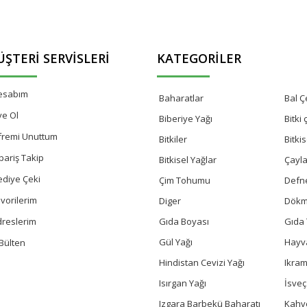
ŞTERI SERVISLERI
KATEGORILER
esabım
Baharatlar
Bal Çe
ye Ol
Biberiye Yağı
Bitki
fremi Unuttum
Bitkiler
Bitki
pariş Takip
Bitkisel Yağlar
Çayla
ediye Çeki
Çim Tohumu
Defn
vorilerim
Diger
Dökm
Gıda Boyası
Gıda 
dreslerim
Gül Yağı
Hayv
Bülten
Hindistan Cevizi Yağı
Ikram
Isırgan Yağı
İsve
Izgara Barbekü Baharatı
Kahv