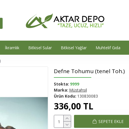
İkramlık
Bitkisel Sular
Bitkisel Yağlar
Muhtelif Gıda
)
Defne Tohumu (tenel Toh.)
Stokta:
9999
Marka:
Müstahsil
Ürün Kodu:
130830083
336,00 TL
SEPETE EKLE