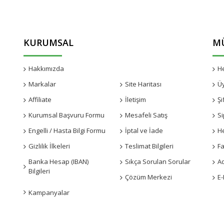
KURUMSAL
MÜ
Hakkımızda
Kampanyalar
H
Markalar
Site Haritası
Ü
Affiliate
İletişim
Şi
Kurumsal Başvuru Formu
Mesafeli Satış
Si
Engelli / Hasta Bilgi Formu
İptal ve İade
H
Gizlilik İlkeleri
Teslimat Bilgileri
Fa
Banka Hesap (IBAN)
Sıkça Sorulan Sorular
A
Bilgileri
Çözüm Merkezi
E-