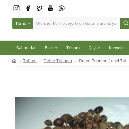
Tümü
Baharatlar
Bitkiler
Tohum
Çaylar
Kahveler
Tohum
Defne Tohumu
Defne Tohumu (tenel Toh.