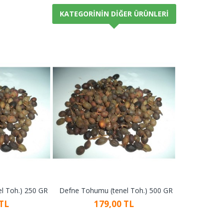
KATEGORININ DIĞER ÜRÜNLERI
l Toh.) 250 GR
Defne Tohumu (tenel Toh.) 500 GR
 TL
179,00 TL