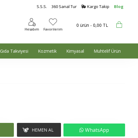
S.S.S.
360 Sanal Tur
Kargo Takip
Blog
0 ürün - 0,00 TL
Hesabım
Favorilerim
Gıda Takviyesi
Kozmetik
Kimyasal
Muhtelif Ürün
WhatsApp
HEMEN AL