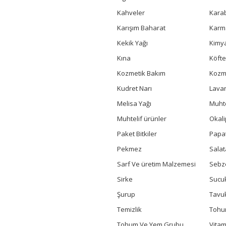
Kahveler
Kara
Karışım Baharat
Karm
Kekik Yağı
Kimya
Kına
Köfte
Kozmetik Bakım
Kozme
Kudret Narı
Lavan
Melisa Yağı
Muhte
Muhtelif ürünler
Okali
Paket Bitkiler
Papa
Pekmez
Salat
Sarf Ve üretim Malzemesi
Sebz
Sirke
Sucuk
Şurup
Tavu
Temizlik
Toh
Tohum Ve Yem Grubu
Vitam