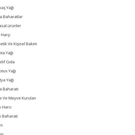
baş Yağı
a Baharatlar
sal ürünler
 Harçı
tik Ve Kişisel Bakım
ta Yağı
lif Gıda
ptus Yağı
tya Yağı
a Baharatı
e Ve Meyve Kuruları
 Harcı
k Baharatı
um
in