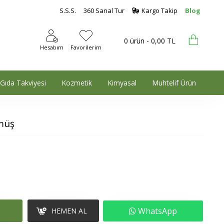
S.S.S.
360 Sanal Tur
Kargo Takip
Blog
0 ürün - 0,00 TL
Hesabım
Favorilerim
Gıda Takviyesi
Kozmetik
Kimyasal
Muhtelif Ürün
müş
WhatsApp
HEMEN AL