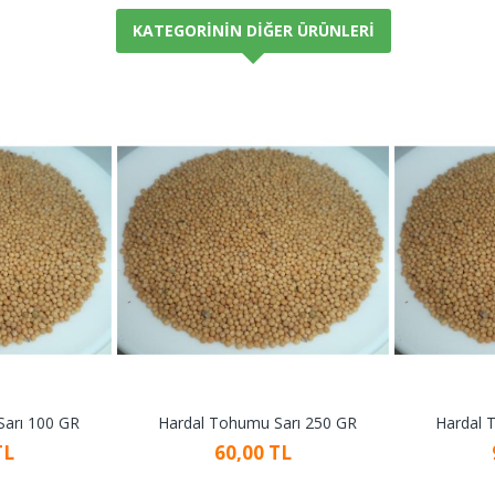
KATEGORININ DIĞER ÜRÜNLERI
arı 100 GR
Hardal Tohumu Sarı 250 GR
Hardal 
TL
60,00 TL