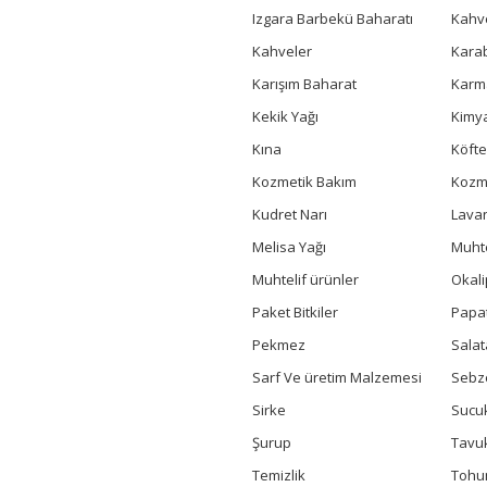
Izgara Barbekü Baharatı
Kahv
Kahveler
Kara
Karışım Baharat
Karm
Kekik Yağı
Kimya
Kına
Köfte
Kozmetik Bakım
Kozme
Kudret Narı
Lavan
Melisa Yağı
Muhte
Muhtelif ürünler
Okali
Paket Bitkiler
Papa
Pekmez
Salat
Sarf Ve üretim Malzemesi
Sebz
Sirke
Sucuk
Şurup
Tavu
Temizlik
Toh