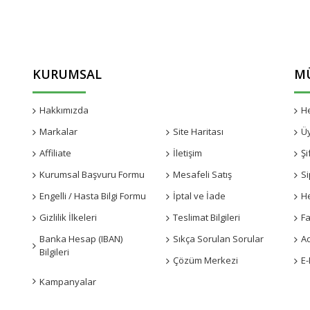
KURUMSAL
MÜ
Hakkımızda
Kampanyalar
H
Markalar
Site Haritası
Ü
Affiliate
İletişim
Şi
Kurumsal Başvuru Formu
Mesafeli Satış
Si
Engelli / Hasta Bilgi Formu
İptal ve İade
H
Gizlilik İlkeleri
Teslimat Bilgileri
Fa
Banka Hesap (IBAN)
Sıkça Sorulan Sorular
A
Bilgileri
Çözüm Merkezi
E-