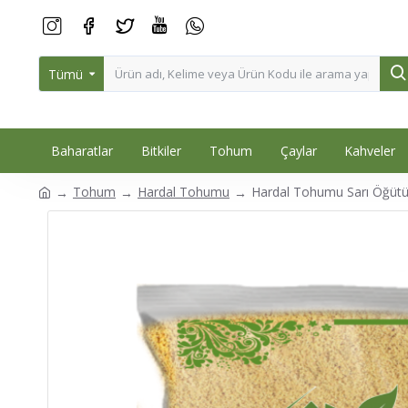
Tümü
Baharatlar
Bitkiler
Tohum
Çaylar
Kahveler
Tohum
Hardal Tohumu
Hardal Tohumu Sarı Öğüt