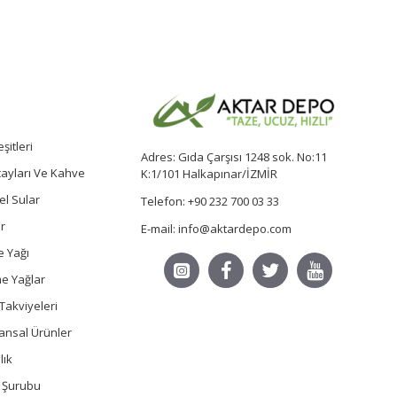
şitleri
Adres: Gıda Çarşısı 1248 sok. No:11
 çayları Ve Kahve
K:1/101 Halkapınar/İZMİR
sel Sular
Telefon: +90 232 700 03 33
r
E-mail: info@aktardepo.com
e Yağı
e Yağlar
Takviyeleri
ansal Ürünler
lık
ç Şurubu