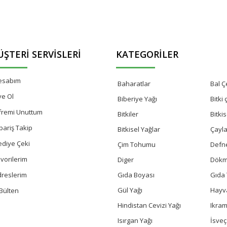
ŞTERI SERVISLERI
KATEGORILER
esabım
Baharatlar
Bal Çe
ye Ol
Biberiye Yağı
Bitki
fremi Unuttum
Bitkiler
Bitki
pariş Takip
Bitkisel Yağlar
Çayla
ediye Çeki
Çim Tohumu
Defn
vorilerim
Diger
Dökm
Gıda Boyası
Gıda 
dreslerim
Gül Yağı
Hayv
Bülten
Hindistan Cevizi Yağı
Ikram
Isırgan Yağı
İsve