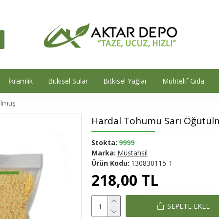
İkramlık
Bitkisel Sular
Bitkisel Yağlar
Muhtelif Gıda
ülmüş
Hardal Tohumu Sarı Öğütül
Stokta:
9999
Marka:
Müstahsil
Ürün Kodu:
130830115-1
218,00 TL
SEPETE EKLE