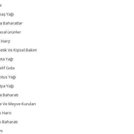
e
baş Yağı
a Baharatlar
sal ürünler
 Harçı
tik Ve Kişisel Bakım
ta Yağı
lif Gıda
ptus Yağı
tya Yağı
a Baharatı
e Ve Meyve Kuruları
 Harcı
k Baharatı
um