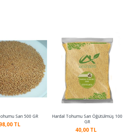
Tohumu Sarı 500 GR
Hardal Tohumu Sarı Öğütülmüş 100
Har
GR
98,00 TL
40,00 TL