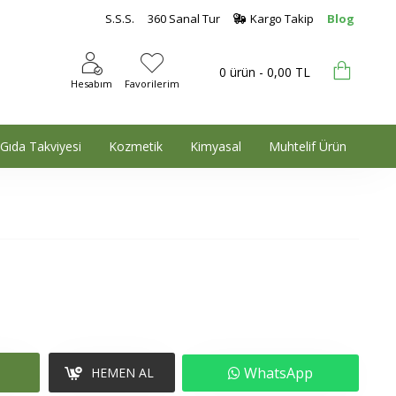
S.S.S.
360 Sanal Tur
Kargo Takip
Blog
0 ürün - 0,00 TL
Hesabım
Favorilerim
Gıda Takviyesi
Kozmetik
Kimyasal
Muhtelif Ürün
WhatsApp
HEMEN AL