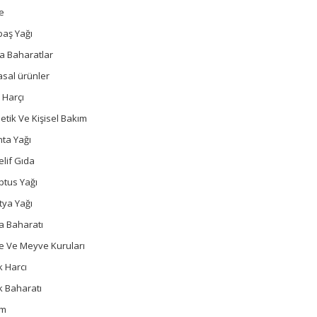
e
baş Yağı
a Baharatlar
sal ürünler
 Harçı
tik Ve Kişisel Bakım
ta Yağı
lif Gıda
ptus Yağı
tya Yağı
a Baharatı
e Ve Meyve Kuruları
 Harcı
k Baharatı
um