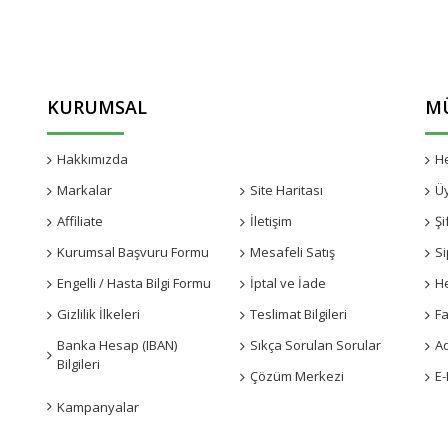
KURUMSAL
MÜ
Hakkımızda
Kampanyalar
H
Markalar
Site Haritası
Ü
Affiliate
İletişim
Şi
Kurumsal Başvuru Formu
Mesafeli Satış
Si
Engelli / Hasta Bilgi Formu
İptal ve İade
H
Gizlilik İlkeleri
Teslimat Bilgileri
Fa
Banka Hesap (IBAN)
Sıkça Sorulan Sorular
A
Bilgileri
Çözüm Merkezi
E-