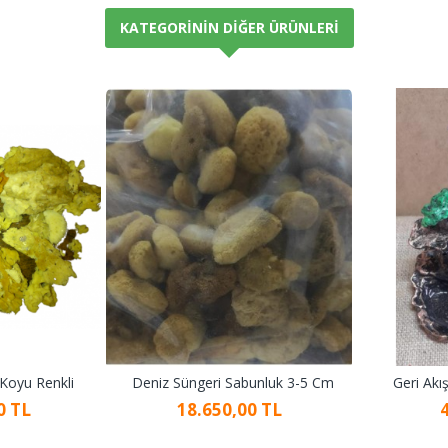
KATEGORININ DIĞER ÜRÜNLERI
 Koyu Renkli
Deniz Süngeri Sabunluk 3-5 Cm
Geri Akı
0 TL
18.650,00 TL