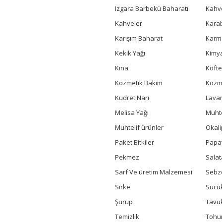
Izgara Barbekü Baharatı
Kahv
Kahveler
Kara
Karışım Baharat
Karm
Kekik Yağı
Kimya
Kına
Köfte
Kozmetik Bakım
Kozme
Kudret Narı
Lavan
Melisa Yağı
Muhte
Muhtelif ürünler
Okali
Paket Bitkiler
Papa
Pekmez
Salat
Sarf Ve üretim Malzemesi
Sebz
Sirke
Sucuk
Şurup
Tavu
Temizlik
Toh