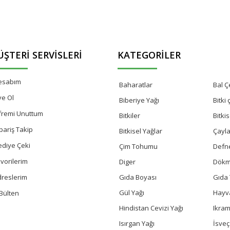
ŞTERI SERVISLERI
KATEGORILER
esabım
Baharatlar
Bal Çe
ye Ol
Biberiye Yağı
Bitki
fremi Unuttum
Bitkiler
Bitki
pariş Takip
Bitkisel Yağlar
Çayla
ediye Çeki
Çim Tohumu
Defn
vorilerim
Diger
Dökm
Gıda Boyası
Gıda 
dreslerim
Gül Yağı
Hayv
Bülten
Hindistan Cevizi Yağı
Ikram
Isırgan Yağı
İsve