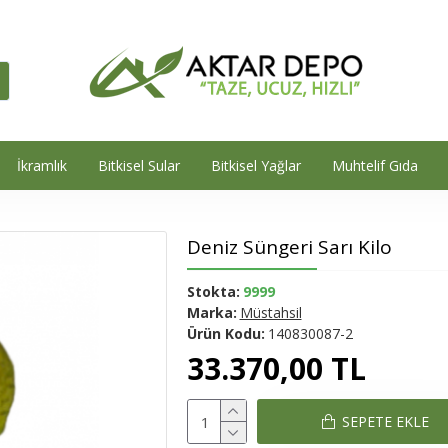
İkramlık
Bitkisel Sular
Bitkisel Yağlar
Muhtelif Gıda
Deniz Süngeri Sarı Kilo
Stokta:
9999
Marka:
Müstahsil
Ürün Kodu:
140830087-2
33.370,00 TL
SEPETE EKLE