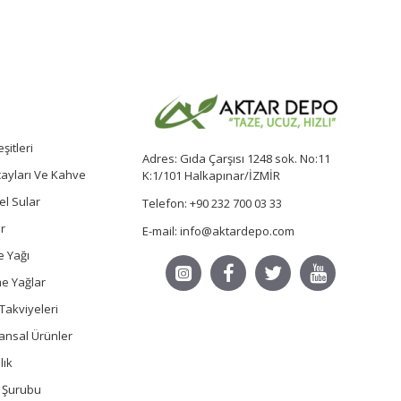
şitleri
Adres: Gıda Çarşısı 1248 sok. No:11
 çayları Ve Kahve
K:1/101 Halkapınar/İZMİR
sel Sular
Telefon: +90 232 700 03 33
r
E-mail: info@aktardepo.com
e Yağı
e Yağlar
Takviyeleri
ansal Ürünler
lık
ç Şurubu