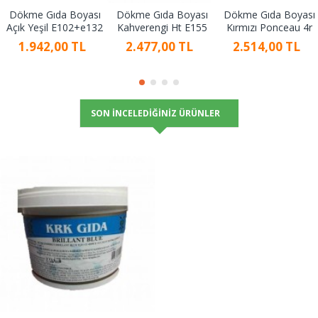
Dökme Gıda Boyası
Dökme Gıda Boyası
Dökme Gıda Boyası
Açık Yeşil E102+e132
Kahverengi Ht E155
Kırmızı Ponceau 4r
1.942,00 TL
2.477,00 TL
2.514,00 TL
SON İNCELEDIĞINIZ ÜRÜNLER