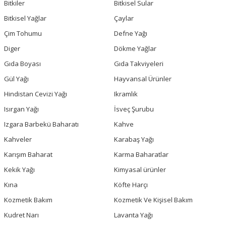
Bitkiler
Bitkisel Sular
Bitkisel Yağlar
Çaylar
Çim Tohumu
Defne Yağı
Diger
Dökme Yağlar
Gıda Boyası
Gıda Takviyeleri
Gül Yağı
Hayvansal Ürünler
Hindistan Cevizi Yağı
Ikramlık
Isırgan Yağı
İsveç Şurubu
Izgara Barbekü Baharatı
Kahve
Kahveler
Karabaş Yağı
Karışım Baharat
Karma Baharatlar
Kekik Yağı
Kimyasal ürünler
Kına
Köfte Harçı
Kozmetik Bakım
Kozmetik Ve Kişisel Bakım
Kudret Narı
Lavanta Yağı