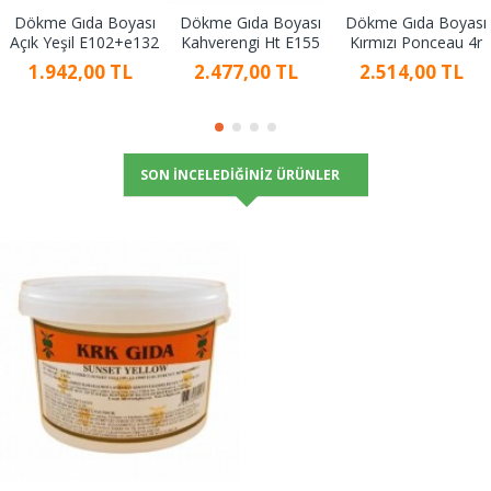
Dökme Gıda Boyası
Dökme Gıda Boyası
Dökme Gıda Boyası
Açık Yeşil E102+e132
Kahverengi Ht E155
Kırmızı Ponceau 4r
1.942,00 TL
2.477,00 TL
2.514,00 TL
SON İNCELEDIĞINIZ ÜRÜNLER