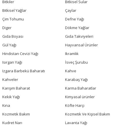
Bitkiler
Bitkisel Sular
Bitkisel Yağlar
Çaylar
Çim Tohumu
Defne Yağı
Diger
Dökme Yağlar
Gıda Boyası
Gıda Takviyeleri
Gül Yağı
Hayvansal Ürünler
Hindistan Cevizi Yağı
Ikramlık
Isırgan Yağı
İsveç Şurubu
Izgara Barbekü Baharatı
Kahve
Kahveler
Karabaş Yağı
Karışım Baharat
Karma Baharatlar
Kekik Yağı
Kimyasal ürünler
Kına
Köfte Harçı
Kozmetik Bakım
Kozmetik Ve Kişisel Bakım
Kudret Narı
Lavanta Yağı