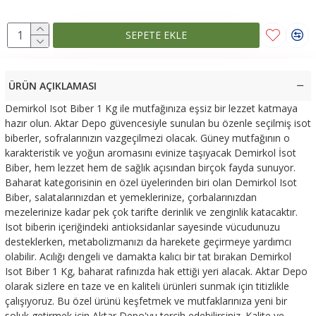
SEPETE EKLE
ÜRÜN AÇIKLAMASI
Demirkol Isot Biber 1 Kg ile mutfağınıza eşsiz bir lezzet katmaya
hazır olun. Aktar Depo güvencesiyle sunulan bu özenle seçilmiş isot
biberler, sofralarınızın vazgeçilmezi olacak. Güney mutfağının o
karakteristik ve yoğun aromasını evinize taşıyacak Demirkol İsot
Biber, hem lezzet hem de sağlık açısından birçok fayda sunuyor.
Baharat kategorisinin en özel üyelerinden biri olan Demirkol Isot
Biber, salatalarınızdan et yemeklerinize, çorbalarınızdan
mezelerinize kadar pek çok tarifte derinlik ve zenginlik katacaktır.
Isot biberin içeriğindeki antioksidanlar sayesinde vücudunuzu
desteklerken, metabolizmanızı da harekete geçirmeye yardımcı
olabilir. Acılığı dengeli ve damakta kalıcı bir tat bırakan Demirkol
Isot Biber 1 Kg, baharat rafınızda hak ettiği yeri alacak. Aktar Depo
olarak sizlere en taze ve en kaliteli ürünleri sunmak için titizlikle
çalışıyoruz. Bu özel ürünü keşfetmek ve mutfaklarınıza yeni bir
soluk getirmek için Aktar Depo'yu tercih edebilirsiniz. Kalite ve