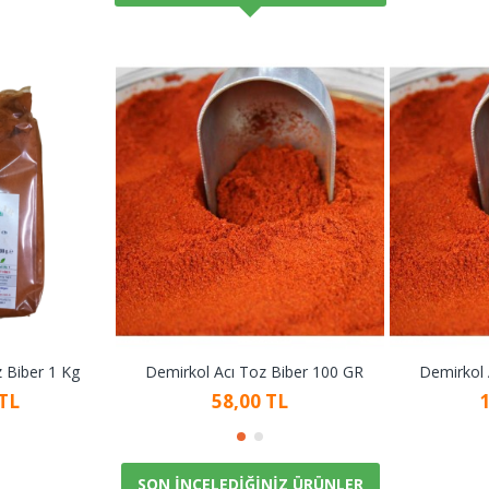
 Biber 1 Kg
Demirkol Acı Toz Biber 100 GR
Demirkol 
 TL
58,00 TL
SON İNCELEDIĞINIZ ÜRÜNLER