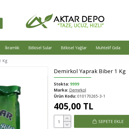
İkramlık
Bitkisel Sular
Bitkisel Yağlar
Muhtelif Gıda
1 Kg
Demirkol Yaprak Biber 1 Kg
Stokta:
9999
Marka:
Demirkol
Ürün Kodu:
010170265-3-1
405,00 TL
SEPETE EKLE