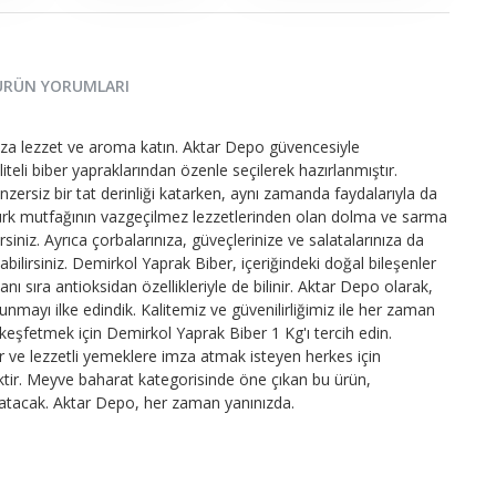
ÜRÜN YORUMLARI
ıza lezzet ve aroma katın. Aktar Depo güvencesiyle
eli biber yapraklarından özenle seçilerek hazırlanmıştır.
ersiz bir tat derinliği katarken, aynı zamanda faydalarıyla da
e Türk mutfağının vazgeçilmez lezzetlerinden olan dolma ve sarma
siniz. Ayrıca çorbalarınıza, güveçlerinize ve salatalarınıza da
abilirsiniz. Demirkol Yaprak Biber, içeriğindeki doğal bileşenler
ı sıra antioksidan özellikleriyle de bilinir. Aktar Depo olarak,
sunmayı ilke edindik. Kalitemiz ve güvenilirliğimiz ile her zaman
ü keşfetmek için Demirkol Yaprak Biber 1 Kg'ı tercih edin.
r ve lezzetli yemeklere imza atmak isteyen herkes için
ktir. Meyve baharat kategorisinde öne çıkan bu ürün,
atacak. Aktar Depo, her zaman yanınızda.