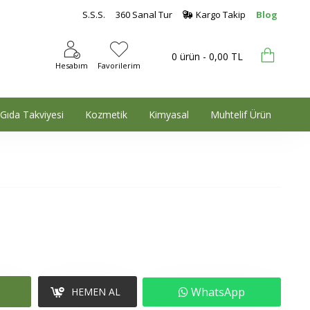
S.S.S.
360 Sanal Tur
Kargo Takip
Blog
0 ürün - 0,00 TL
Hesabım
Favorilerim
Gıda Takviyesi
Kozmetik
Kimyasal
Muhtelif Ürün
WhatsApp
HEMEN AL