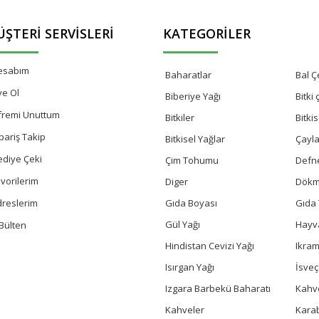
ŞTERI SERVISLERI
KATEGORILER
esabım
Baharatlar
Bal Çe
ye Ol
Biberiye Yağı
Bitki
fremi Unuttum
Bitkiler
Bitki
pariş Takip
Bitkisel Yağlar
Çayla
ediye Çeki
Çim Tohumu
Defn
vorilerim
Diger
Dökm
Gıda Boyası
Gıda 
dreslerim
Gül Yağı
Hayv
Bülten
Hindistan Cevizi Yağı
Ikram
Isırgan Yağı
İsve
Izgara Barbekü Baharatı
Kahv
Kahveler
Kara