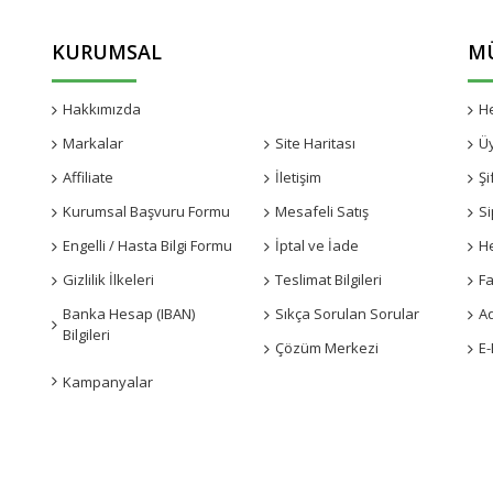
KURUMSAL
MÜ
Hakkımızda
Kampanyalar
H
Markalar
Site Haritası
Ü
Affiliate
İletişim
Şi
Kurumsal Başvuru Formu
Mesafeli Satış
Si
Engelli / Hasta Bilgi Formu
İptal ve İade
H
Gizlilik İlkeleri
Teslimat Bilgileri
Fa
Banka Hesap (IBAN)
Sıkça Sorulan Sorular
A
Bilgileri
Çözüm Merkezi
E-