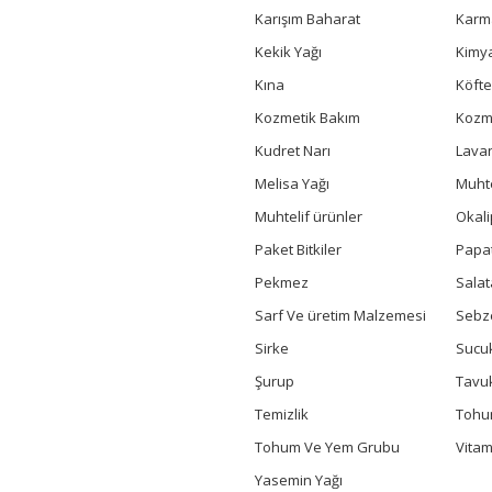
Karışım Baharat
Karm
Kekik Yağı
Kimya
Kına
Köfte
Kozmetik Bakım
Kozme
Kudret Narı
Lavan
Melisa Yağı
Muhte
Muhtelif ürünler
Okali
Paket Bitkiler
Papa
Pekmez
Salat
Sarf Ve üretim Malzemesi
Sebz
Sirke
Sucuk
Şurup
Tavu
Temizlik
Toh
Tohum Ve Yem Grubu
Vitam
Yasemin Yağı