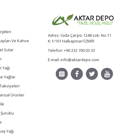
şitleri
Adres: Gıda Çarşısı 1248 sok. No:11
 çayları Ve Kahve
K:1/101 Halkapınar/İZMİR
sel Sular
Telefon: +90 232 700 03 33
r
E-mail: info@aktardepo.com
e Yağı
e Yağlar
Takviyeleri
ansal Ürünler
lık
ç Şurubu
e
baş Yağı