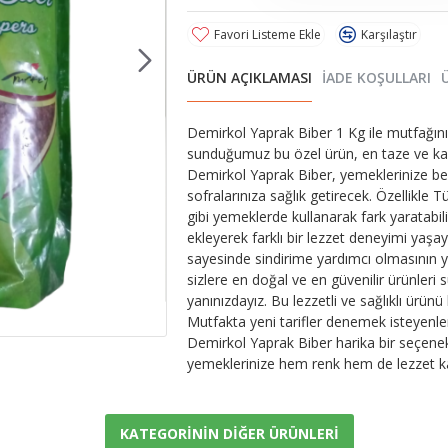
Favori Listeme Ekle
Karşılaştır
ÜRÜN AÇIKLAMASI
İADE KOŞULLARI
Demirkol Yaprak Biber 1 Kg ile mutfağın
sunduğumuz bu özel ürün, en taze ve kalit
Demirkol Yaprak Biber, yemeklerinize benz
sofralarınıza sağlık getirecek. Özellikl
gibi yemeklerde kullanarak fark yaratabilir
ekleyerek farklı bir lezzet deneyimi yaşay
sayesinde sindirime yardımcı olmasının yan
sizlere en doğal ve en güvenilir ürünleri 
yanınızdayız. Bu lezzetli ve sağlıklı ürün
Mutfakta yeni tarifler denemek isteyenle
Demirkol Yaprak Biber harika bir seçene
yemeklerinize hem renk hem de lezzet k
KATEGORININ DIĞER ÜRÜNLERI