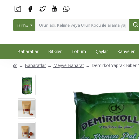
Tümü
Baharatlar
Bitkiler
Tohum
Çaylar
Kahveler
Baharatlar
Meyve Baharat
Demirkol Yaprak Biber 