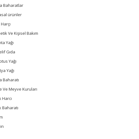
a Baharatlar
sal ürünler
 Harçı
tik Ve Kişisel Bakım
ta Yağı
lif Gıda
ptus Yağı
tya Yağı
a Baharatı
e Ve Meyve Kuruları
 Harcı
k Baharatı
um
in