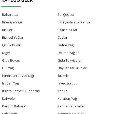
Baharatlar
Bal Çeşitleri
Biberiye Yağı
Bitki çayları Ve Kahve
Bitkiler
Bitkisel Sular
Bitkisel Yağlar
Çaylar
Çim Tohumu
Defne Yağı
Diger
Dökme Yağlar
Gıda Boyası
Gıda Takviyeleri
Gül Yağı
Hayvansal Ürünler
Hindistan Cevizi Yağı
Ikramlık
Isırgan Yağı
İsveç Şurubu
Izgara Barbekü Baharatı
Kahve
Kahveler
Karabaş Yağı
Karışım Baharat
Karma Baharatlar
Kekik Yağı
Kimyasal ürünler