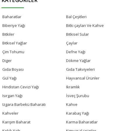
Baharatlar
Bal Çeşitleri
Biberiye Yağı
Bitki çayları Ve Kahve
Bitkiler
Bitkisel Sular
Bitkisel Yağlar
Çaylar
Çim Tohumu
Defne Yağı
Diger
Dökme Yağlar
Gıda Boyası
Gıda Takviyeleri
Gül Yağı
Hayvansal Ürünler
Hindistan Cevizi Yağı
Ikramlık
Isırgan Yağı
İsveç Şurubu
Izgara Barbekü Baharatı
Kahve
Kahveler
Karabaş Yağı
Karışım Baharat
Karma Baharatlar
Kekik Yağı
Kimyasal ürünler