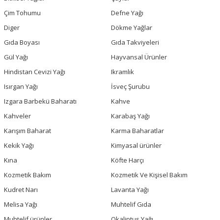
Çim Tohumu
Defne Yağı
Diger
Dökme Yağlar
Gıda Boyası
Gıda Takviyeleri
Gül Yağı
Hayvansal Ürünler
Hindistan Cevizi Yağı
Ikramlık
Isırgan Yağı
İsveç Şurubu
Izgara Barbekü Baharatı
Kahve
Kahveler
Karabaş Yağı
Karışım Baharat
Karma Baharatlar
Kekik Yağı
Kimyasal ürünler
Kına
Köfte Harçı
Kozmetik Bakım
Kozmetik Ve Kişisel Bakım
Kudret Narı
Lavanta Yağı
Melisa Yağı
Muhtelif Gıda
Muhtelif ürünler
Okaliptus Yağı