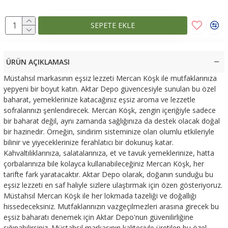
SEPETE EKLE
ÜRÜN AÇIKLAMASI
Müstahsıl markasının eşsiz lezzeti Mercan Köşk ile mutfaklarınıza
yepyeni bir boyut katın. Aktar Depo güvencesiyle sunulan bu özel
baharat, yemeklerinize katacağınız eşsiz aroma ve lezzetle
sofralarınızı şenlendirecek. Mercan Köşk, zengin içeriğiyle sadece
bir baharat değil, aynı zamanda sağlığınıza da destek olacak doğal
bir hazinedir. Örneğin, sindirim sisteminize olan olumlu etkileriyle
bilinir ve yiyeceklerinize ferahlatıcı bir dokunuş katar.
Kahvaltılıklarınıza, salatalarınıza, et ve tavuk yemeklerinize, hatta
çorbalarınıza bile kolayca kullanabileceğiniz Mercan Köşk, her
tarifte fark yaratacaktır. Aktar Depo olarak, doğanın sunduğu bu
eşsiz lezzeti en saf haliyle sizlere ulaştırmak için özen gösteriyoruz.
Müstahsıl Mercan Köşk ile her lokmada tazeliği ve doğallığı
hissedeceksiniz. Mutfaklarınızın vazgeçilmezleri arasına girecek bu
eşsiz baharatı denemek için Aktar Depo'nun güvenilirliğine
sığınabilirsiniz. Müstahsıl markasının kalitesiyle üretilen bu özel