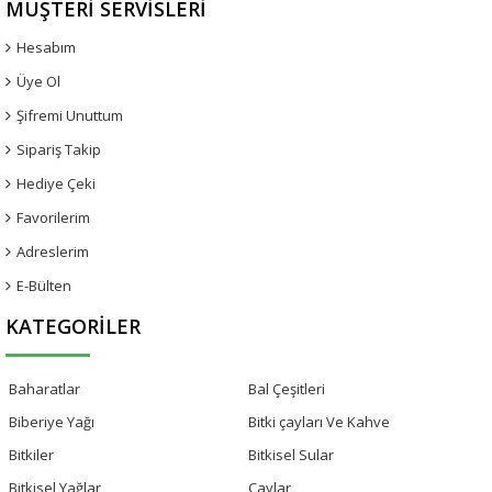
MÜŞTERI SERVISLERI
Hesabım
Üye Ol
Şifremi Unuttum
Sipariş Takip
Hediye Çeki
Favorilerim
Adreslerim
E-Bülten
KATEGORILER
Baharatlar
Bal Çeşitleri
Biberiye Yağı
Bitki çayları Ve Kahve
Bitkiler
Bitkisel Sular
Bitkisel Yağlar
Çaylar