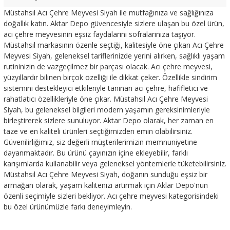
Müstahsıl Acı Çehre Meyvesi Siyah ile mutfağınıza ve sağlığınıza
doğallık katın. Aktar Depo güvencesiyle sizlere ulaşan bu özel ürün,
acı çehre meyvesinin eşsiz faydalarını sofralarınıza taşıyor.
Müstahsıl markasının özenle seçtiği, kalitesiyle öne çıkan Acı Çehre
Meyvesi Siyah, geleneksel tariflerinizde yerini alırken, sağlıklı yaşam
rutininizin de vazgeçilmez bir parçası olacak. Acı çehre meyvesi,
yüzyıllardır bilinen birçok özelliği ile dikkat çeker. Özellikle sindirim
sistemini destekleyici etkileriyle tanınan acı çehre, hafifletici ve
rahatlatıcı özellikleriyle öne çıkar. Müstahsıl Acı Çehre Meyvesi
Siyah, bu geleneksel bilgileri modern yaşamın gereksinimleriyle
birleştirerek sizlere sunuluyor. Aktar Depo olarak, her zaman en
taze ve en kaliteli ürünleri seçtiğimizden emin olabilirsiniz.
Güvenilirliğimiz, siz değerli müşterilerimizin memnuniyetine
dayanmaktadır. Bu ürünü çayınızın içine ekleyebilir, farklı
karışımlarda kullanabilir veya geleneksel yöntemlerle tüketebilirsiniz.
Müstahsıl Acı Çehre Meyvesi Siyah, doğanın sunduğu eşsiz bir
armağan olarak, yaşam kalitenizi artırmak için Aklar Depo'nun
özenli seçimiyle sizleri bekliyor. Acı çehre meyvesi kategorisindeki
bu özel ürünümüzle farkı deneyimleyin.