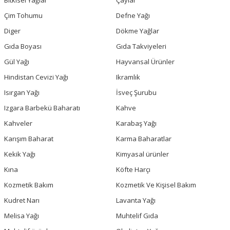
Bitkisel Yağlar
Çaylar
Çim Tohumu
Defne Yağı
Diger
Dökme Yağlar
Gıda Boyası
Gıda Takviyeleri
Gül Yağı
Hayvansal Ürünler
Hindistan Cevizi Yağı
Ikramlık
Isırgan Yağı
İsveç Şurubu
Izgara Barbekü Baharatı
Kahve
Kahveler
Karabaş Yağı
Karışım Baharat
Karma Baharatlar
Kekik Yağı
Kimyasal ürünler
Kına
Köfte Harçı
Kozmetik Bakım
Kozmetik Ve Kişisel Bakım
Kudret Narı
Lavanta Yağı
Melisa Yağı
Muhtelif Gıda