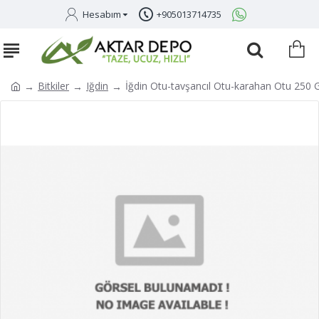
Hesabım
+905013714735
Bitkiler
Iğdin
İğdin Otu-tavşancıl Otu-karahan Otu 250 