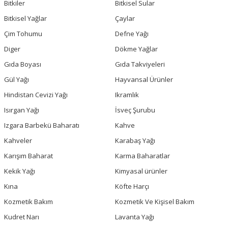
Bitkiler
Bitkisel Sular
Bitkisel Yağlar
Çaylar
Çim Tohumu
Defne Yağı
Diger
Dökme Yağlar
Gıda Boyası
Gıda Takviyeleri
Gül Yağı
Hayvansal Ürünler
Hindistan Cevizi Yağı
Ikramlık
Isırgan Yağı
İsveç Şurubu
Izgara Barbekü Baharatı
Kahve
Kahveler
Karabaş Yağı
Karışım Baharat
Karma Baharatlar
Kekik Yağı
Kimyasal ürünler
Kına
Köfte Harçı
Kozmetik Bakım
Kozmetik Ve Kişisel Bakım
Kudret Narı
Lavanta Yağı