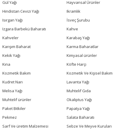
Gül Yağı
Hayvansal Ürünler
Hindistan Cevizi Yağı
Ikramlık
Isırgan Yağı
İsveç Şurubu
Izgara Barbekü Baharatı
Kahve
Kahveler
Karabaş Yağı
Karışım Baharat
Karma Baharatlar
Kekik Yağı
Kimyasal ürünler
Kına
Köfte Harçı
Kozmetik Bakım
Kozmetik Ve Kişisel Bakım
Kudret Narı
Lavanta Yağı
Melisa Yağı
Muhtelif Gıda
Muhtelif ürünler
Okaliptus Yağı
Paket Bitkiler
Papatya Yağı
Pekmez
Salata Baharatı
Sarf Ve üretim Malzemesi
Sebze Ve Meyve Kuruları