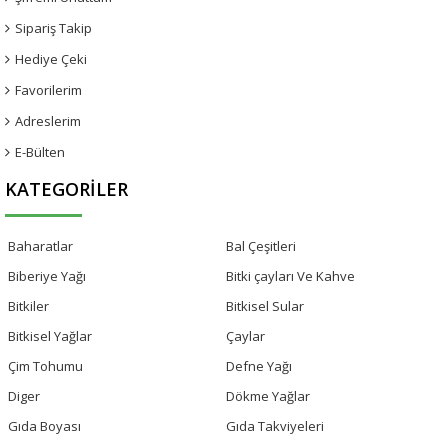
Sipariş Takip
Hediye Çeki
Favorilerim
Adreslerim
E-Bülten
KATEGORILER
Baharatlar
Bal Çeşitleri
Biberiye Yağı
Bitki çayları Ve Kahve
Bitkiler
Bitkisel Sular
Bitkisel Yağlar
Çaylar
Çim Tohumu
Defne Yağı
Diger
Dökme Yağlar
Gıda Boyası
Gıda Takviyeleri