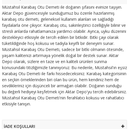
Müstahsıl Karabaş Otu Demeti ile doğanın şifasını evinize taşıyın.
Aktar Depo güvencesiyle sunduğumuz bu özenle hazırlanmış
karabaş otu demeti, geleneksel kullanım alanları ve sağladığı
faydalarla öne çıkıyor. Karabaş otu, sakinleştirici özelliğiyle bilinir ve
stresli anlarda rahatlamanıza yardımcı olabilir. Ayrıca, uyku düzenini
destekleyici etkisiyle de tercih edilen bir bitkidir. Bitki çayı olarak
tüketildiğinde hoş kokusu ve tadıyla keyifli bir deneyim sunar.
Müstahsıl Karabaş Otu Demeti, sadece bir bitki olmanın ötesinde,
yaşam kalitenizi artırmaya yönelik doğal bir destek sunar. Aktar
Depo olarak, sizlere en taze ve en kaliteli ürünleri sunma
konusundaki titizliğimizle tanınıyoruz. Bu nedenle, Müstahsıl'ın eşsiz
Karabaş Otu Demeti ile farkı hissedeceksiniz. Karabaş kategorisinin
en seçkin örneklerinden biri olan bu ürün, hem kendiniz hem de
sevdikleriniz için düşünceli bir armağan olabilir. Doğanın sunduğu
bu değerli hediyeyi keşfetmek için Aktar Depo'yu tercih edebilirsiniz.
Müstahsıl Karabaş Otu Demeti'nin ferahlatıcı kokusu ve rahatlatıcı
etkisiyle tanışın.
İADE KOŞULLARI