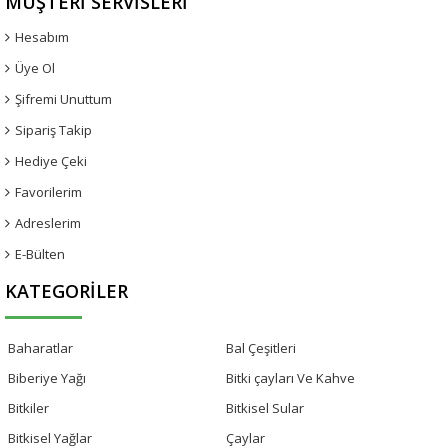
MÜŞTERI SERVISLERI
Hesabım
Üye Ol
Şifremi Unuttum
Sipariş Takip
Hediye Çeki
Favorilerim
Adreslerim
E-Bülten
KATEGORILER
Baharatlar
Bal Çeşitleri
Biberiye Yağı
Bitki çayları Ve Kahve
Bitkiler
Bitkisel Sular
Bitkisel Yağlar
Çaylar