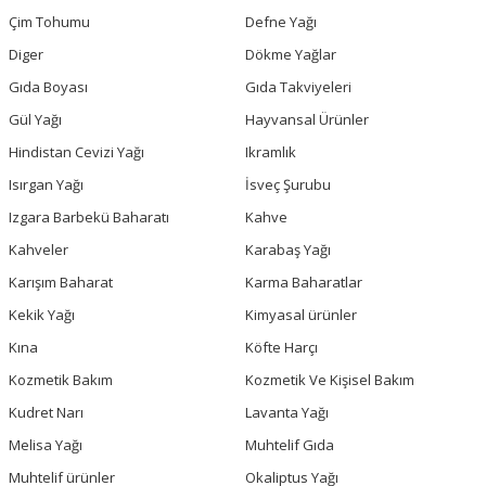
Çim Tohumu
Defne Yağı
Diger
Dökme Yağlar
Gıda Boyası
Gıda Takviyeleri
Gül Yağı
Hayvansal Ürünler
Hindistan Cevizi Yağı
Ikramlık
Isırgan Yağı
İsveç Şurubu
Izgara Barbekü Baharatı
Kahve
Kahveler
Karabaş Yağı
Karışım Baharat
Karma Baharatlar
Kekik Yağı
Kimyasal ürünler
Kına
Köfte Harçı
Kozmetik Bakım
Kozmetik Ve Kişisel Bakım
Kudret Narı
Lavanta Yağı
Melisa Yağı
Muhtelif Gıda
Muhtelif ürünler
Okaliptus Yağı