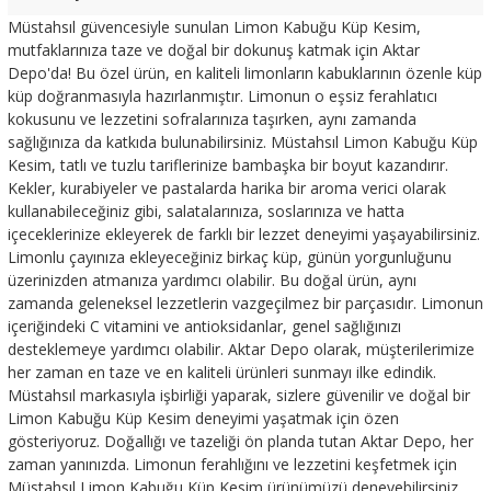
Müstahsıl güvencesiyle sunulan Limon Kabuğu Küp Kesim,
mutfaklarınıza taze ve doğal bir dokunuş katmak için Aktar
Depo'da! Bu özel ürün, en kaliteli limonların kabuklarının özenle küp
küp doğranmasıyla hazırlanmıştır. Limonun o eşsiz ferahlatıcı
kokusunu ve lezzetini sofralarınıza taşırken, aynı zamanda
sağlığınıza da katkıda bulunabilirsiniz. Müstahsıl Limon Kabuğu Küp
Kesim, tatlı ve tuzlu tariflerinize bambaşka bir boyut kazandırır.
Kekler, kurabiyeler ve pastalarda harika bir aroma verici olarak
kullanabileceğiniz gibi, salatalarınıza, soslarınıza ve hatta
içeceklerinize ekleyerek de farklı bir lezzet deneyimi yaşayabilirsiniz.
Limonlu çayınıza ekleyeceğiniz birkaç küp, günün yorgunluğunu
üzerinizden atmanıza yardımcı olabilir. Bu doğal ürün, aynı
zamanda geleneksel lezzetlerin vazgeçilmez bir parçasıdır. Limonun
içeriğindeki C vitamini ve antioksidanlar, genel sağlığınızı
desteklemeye yardımcı olabilir. Aktar Depo olarak, müşterilerimize
her zaman en taze ve en kaliteli ürünleri sunmayı ilke edindik.
Müstahsıl markasıyla işbirliği yaparak, sizlere güvenilir ve doğal bir
Limon Kabuğu Küp Kesim deneyimi yaşatmak için özen
gösteriyoruz. Doğallığı ve tazeliği ön planda tutan Aktar Depo, her
zaman yanınızda. Limonun ferahlığını ve lezzetini keşfetmek için
Müstahsıl Limon Kabuğu Küp Kesim ürünümüzü deneyebilirsiniz.