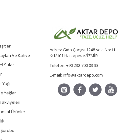
şitleri
Adres: Gıda Çarşısı 1248 sok. No:11
 çayları Ve Kahve
K:1/101 Halkapınar/İZMİR
sel Sular
Telefon: +90 232 700 03 33
r
E-mail: info@aktardepo.com
e Yağı
e Yağlar
Takviyeleri
ansal Ürünler
lık
ç Şurubu
e