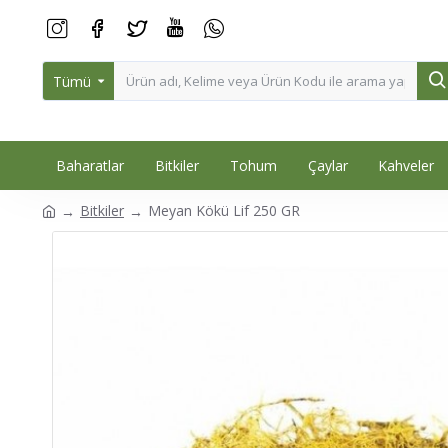
Tümü
Baharatlar
Bitkiler
Tohum
Çaylar
Kahveler
Bitkiler
Meyan Kökü Lif 250 GR