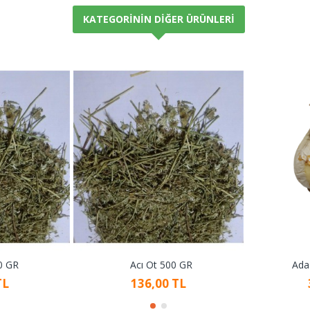
KATEGORININ DIĞER ÜRÜNLERI
0 GR
Acı Ot 500 GR
Ada
TL
136,00 TL