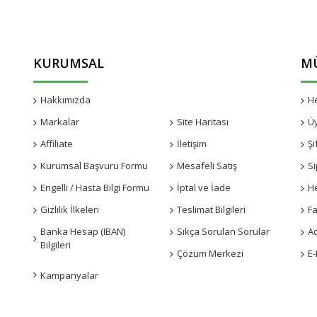
KURUMSAL
MÜ
Hakkımızda
Kampanyalar
H
Markalar
Site Haritası
Ü
Affiliate
İletişim
Şi
Kurumsal Başvuru Formu
Mesafeli Satış
Si
Engelli / Hasta Bilgi Formu
İptal ve İade
H
Gizlilik İlkeleri
Teslimat Bilgileri
Fa
Banka Hesap (IBAN)
Sıkça Sorulan Sorular
A
Bilgileri
Çözüm Merkezi
E-