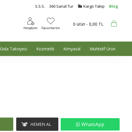
S.S.S.
360 Sanal Tur
Kargo Takip
Blog
0 ürün - 0,00 TL
Hesabım
Favorilerim
Gıda Takviyesi
Kozmetik
Kimyasal
Muhtelif Ürün
WhatsApp
HEMEN AL