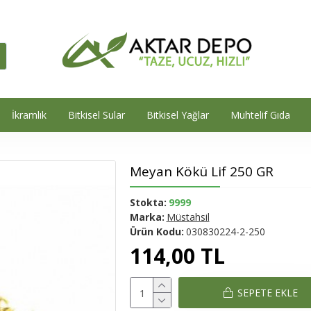
İkramlık
Bitkisel Sular
Bitkisel Yağlar
Muhtelif Gıda
Meyan Kökü Lif 250 GR
Stokta:
9999
Marka:
Müstahsil
Ürün Kodu:
030830224-2-250
114,00 TL
SEPETE EKLE