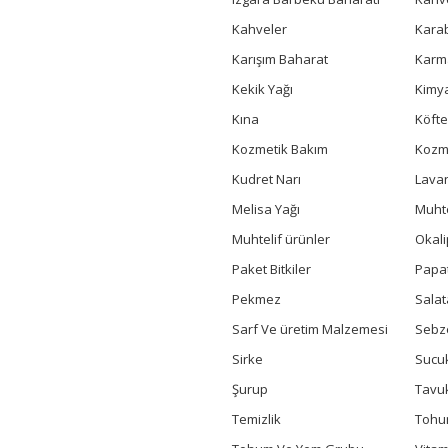
Kahveler
Kara
Karışım Baharat
Karm
Kekik Yağı
Kimya
Kına
Köfte
Kozmetik Bakım
Kozme
Kudret Narı
Lavan
Melisa Yağı
Muhte
Muhtelif ürünler
Okali
Paket Bitkiler
Papa
Pekmez
Salat
Sarf Ve üretim Malzemesi
Sebz
Sirke
Sucuk
Şurup
Tavu
Temizlik
Toh