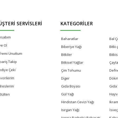
ŞTERI SERVISLERI
KATEGORILER
esabım
Baharatlar
Bal Çe
ye Ol
Biberiye Yağı
Bitki
fremi Unuttum
Bitkiler
Bitki
pariş Takip
Bitkisel Yağlar
Çayla
ediye Çeki
Çim Tohumu
Defn
vorilerim
Diger
Dökm
Gıda Boyası
Gıda 
dreslerim
Gül Yağı
Hayv
Bülten
Hindistan Cevizi Yağı
Ikram
Isırgan Yağı
İsve
Izgara Barbekü Baharatı
Kahv