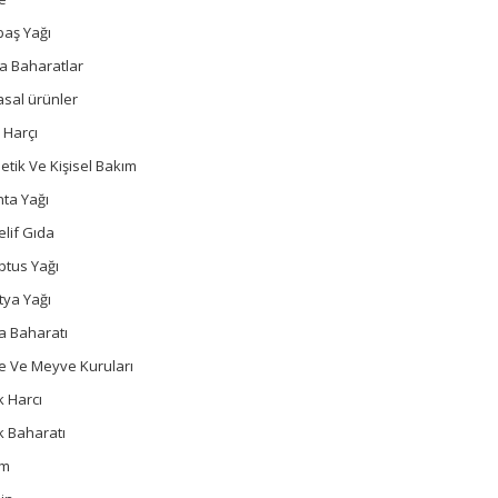
baş Yağı
a Baharatlar
sal ürünler
 Harçı
tik Ve Kişisel Bakım
ta Yağı
lif Gıda
ptus Yağı
tya Yağı
a Baharatı
e Ve Meyve Kuruları
 Harcı
k Baharatı
um