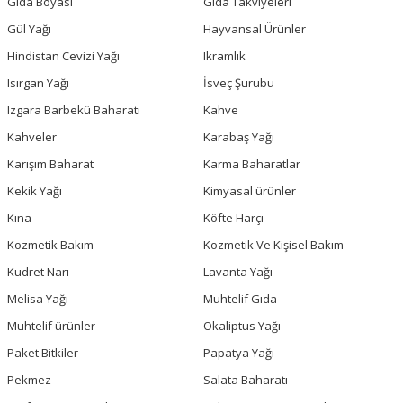
Gıda Boyası
Gıda Takviyeleri
Gül Yağı
Hayvansal Ürünler
Hindistan Cevizi Yağı
Ikramlık
Isırgan Yağı
İsveç Şurubu
Izgara Barbekü Baharatı
Kahve
Kahveler
Karabaş Yağı
Karışım Baharat
Karma Baharatlar
Kekik Yağı
Kimyasal ürünler
Kına
Köfte Harçı
Kozmetik Bakım
Kozmetik Ve Kişisel Bakım
Kudret Narı
Lavanta Yağı
Melisa Yağı
Muhtelif Gıda
Muhtelif ürünler
Okaliptus Yağı
Paket Bitkiler
Papatya Yağı
Pekmez
Salata Baharatı