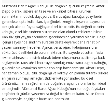
Müstahsıl Barut Ağacı Kabuğu ile doğanın gücünü keşfedin. Aktar
Depo olarak, sizlere en taze ve en kaliteli bitkisel ürünleri
sunmaktan mutluluk duyuyoruz. Barut ağacı kabuğu, yüzyıllardır
geleneksel tıpta kullanılan, içeriğindeki zengin bileşenler sayesinde
pek çok alanda fayda sağlayan özel bir bitkidir. Bu değerli bitkinin
kabuğu, özellikle sindirim sistemine olan olumlu etkileriyle bilinir.
Kabızlık gibi yaygın sorunların giderilmesine yardımcı olabilir. Doğal
içeriği sayesinde sindirim sürecini destekleyerek daha rahat bir
yaşam sunmayı hedefler. Ayrıca, barut ağacı kabuğunun idrar
söktürücü özellikleri de bulunmaktadır. Bu sayede vücuttan fazla
sıvının atılmasına destek olarak ödem oluşumunu azaltmaya katkı
sağlayabilir. Müstahsıl kalitesiyle sunduğumuz Barut Ağacı Kabuğu,
güvenilir bir kaynaktan özenle toplanıp hazırlanmıştır. Aktar Depo,
her zaman olduğu gibi, doğallığı ve kaliteyi ön planda tutarak sizlere
en iyisini sunmayı amaçlar. Bitkiler kategorisindeki bu özel
ürünümüz, hem sağlık hem de doğallık arayışında olanlar için ideal
bir seçimdir. Müstahsıl Barut Ağacı Kabuğu'nun sunduğu faydaları
keşfederek günlük yaşamınıza doğal bir destek katın. Aktar Depo
güvencesiyle, sağlığınız bizim için önemlidir.