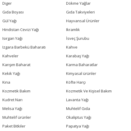
Diger
Dökme Yağlar
Gıda Boyası
Gıda Takviyeleri
Gül Yağı
Hayvansal Ürünler
Hindistan Cevizi Yağı
Ikramlık
Isırgan Yağı
İsveç Şurubu
Izgara Barbekü Baharatı
Kahve
Kahveler
Karabaş Yağı
Karışım Baharat
Karma Baharatlar
Kekik Yağı
Kimyasal ürünler
Kına
Köfte Harçı
Kozmetik Bakım
Kozmetik Ve Kişisel Bakım
Kudret Narı
Lavanta Yağı
Melisa Yağı
Muhtelif Gıda
Muhtelif ürünler
Okaliptus Yağı
Paket Bitkiler
Papatya Yağı