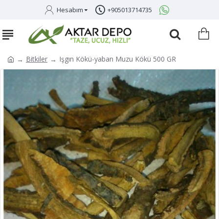
Hesabım
+905013714735
Bitkiler
Işgın Kökü-yaban Muzu Kökü 500 GR