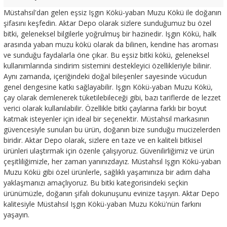
Müstahsıl'dan gelen eşsiz Işgın Kökü-yaban Muzu Kökü ile doğanın
şifasını keşfedin. Aktar Depo olarak sizlere sunduğumuz bu özel
bitki, geleneksel bilgilerle yoğrulmuş bir hazinedir. Işgın Kökü, halk
arasında yaban muzu kökü olarak da bilinen, kendine has aroması
ve sunduğu faydalarla öne çıkar. Bu eşsiz bitki kökü, geleneksel
kullanımlarında sindirim sistemini destekleyici özellikleriyle bilinir.
Aynı zamanda, içeriğindeki doğal bileşenler sayesinde vücudun
genel dengesine katkı sağlayabilir. Işgın Kökü-yaban Muzu Kökü,
çay olarak demlenerek tüketilebileceği gibi, bazı tariflerde de lezzet
verici olarak kullanılabilir. Özellikle bitki çaylarına farklı bir boyut
katmak isteyenler için ideal bir seçenektir. Müstahsıl markasının
güvencesiyle sunulan bu ürün, doğanın bize sunduğu mucizelerden
biridir. Aktar Depo olarak, sizlere en taze ve en kaliteli bitkisel
ürünleri ulaştırmak için özenle çalışıyoruz. Güvenilirliğimiz ve ürün
çeşitliliğimizle, her zaman yanınızdayız. Müstahsıl Işgın Kökü-yaban
Muzu Kökü gibi özel ürünlerle, sağlıklı yaşamınıza bir adım daha
yaklaşmanızı amaçlıyoruz. Bu bitki kategorisindeki seçkin
ürünümüzle, doğanın şifalı dokunuşunu evinize taşıyın. Aktar Depo
kalitesiyle Müstahsıl Işgın Kökü-yaban Muzu Kökü'nün farkını
yaşayın.