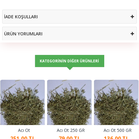
İADE KOŞULLARI
ÜRÜN YORUMLARI
KATEGORININ DIĞER ÜRÜNLERI
Acı Ot
Acı Ot 250 GR
Acı Ot 500 GR
251,00 TL
79,00 TL
136,00 TL