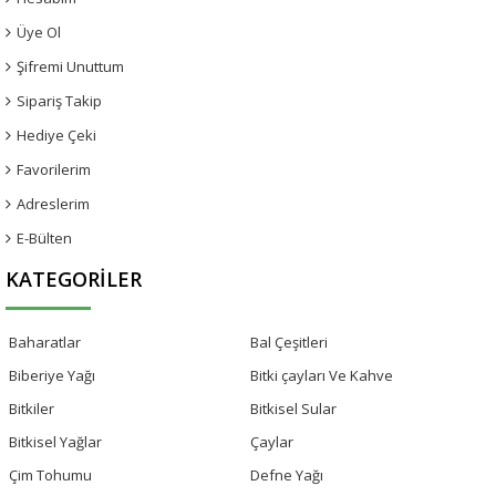
Üye Ol
Şifremi Unuttum
Sipariş Takip
Hediye Çeki
Favorilerim
Adreslerim
E-Bülten
KATEGORILER
Baharatlar
Bal Çeşitleri
Biberiye Yağı
Bitki çayları Ve Kahve
Bitkiler
Bitkisel Sular
Bitkisel Yağlar
Çaylar
Çim Tohumu
Defne Yağı