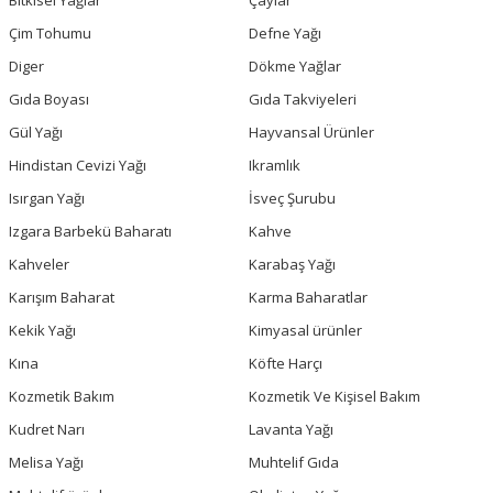
Bitkisel Yağlar
Çaylar
Çim Tohumu
Defne Yağı
Diger
Dökme Yağlar
Gıda Boyası
Gıda Takviyeleri
Gül Yağı
Hayvansal Ürünler
Hindistan Cevizi Yağı
Ikramlık
Isırgan Yağı
İsveç Şurubu
Izgara Barbekü Baharatı
Kahve
Kahveler
Karabaş Yağı
Karışım Baharat
Karma Baharatlar
Kekik Yağı
Kimyasal ürünler
Kına
Köfte Harçı
Kozmetik Bakım
Kozmetik Ve Kişisel Bakım
Kudret Narı
Lavanta Yağı
Melisa Yağı
Muhtelif Gıda