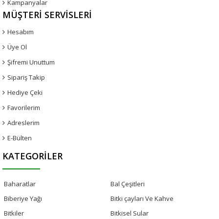
Kampanyalar
MÜŞTERI SERVISLERI
Hesabım
Üye Ol
Şifremi Unuttum
Sipariş Takip
Hediye Çeki
Favorilerim
Adreslerim
E-Bülten
KATEGORILER
Baharatlar
Bal Çeşitleri
Biberiye Yağı
Bitki çayları Ve Kahve
Bitkiler
Bitkisel Sular