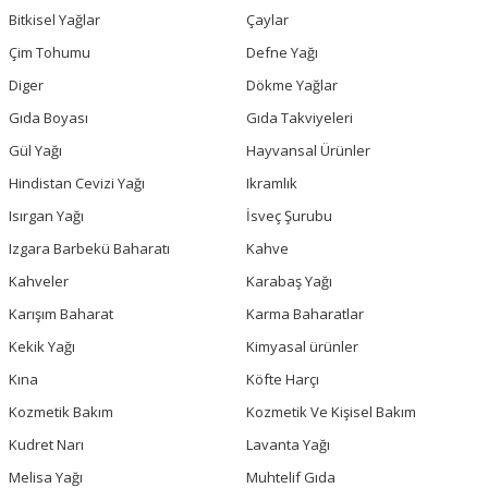
Bitkisel Yağlar
Çaylar
Çim Tohumu
Defne Yağı
Diger
Dökme Yağlar
Gıda Boyası
Gıda Takviyeleri
Gül Yağı
Hayvansal Ürünler
Hindistan Cevizi Yağı
Ikramlık
Isırgan Yağı
İsveç Şurubu
Izgara Barbekü Baharatı
Kahve
Kahveler
Karabaş Yağı
Karışım Baharat
Karma Baharatlar
Kekik Yağı
Kimyasal ürünler
Kına
Köfte Harçı
Kozmetik Bakım
Kozmetik Ve Kişisel Bakım
Kudret Narı
Lavanta Yağı
Melisa Yağı
Muhtelif Gıda