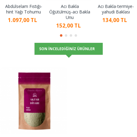
Abdülselam Fıstığı-
Acı Bakla
Acı Bakla-termiye-
hint Yağı Tohumu
Öğütülmüş-acı Bakla
yahudi Baklası
Unu
1.097,00 TL
134,00 TL
152,00 TL
SON İNCELEDIĞINIZ ÜRÜNLER