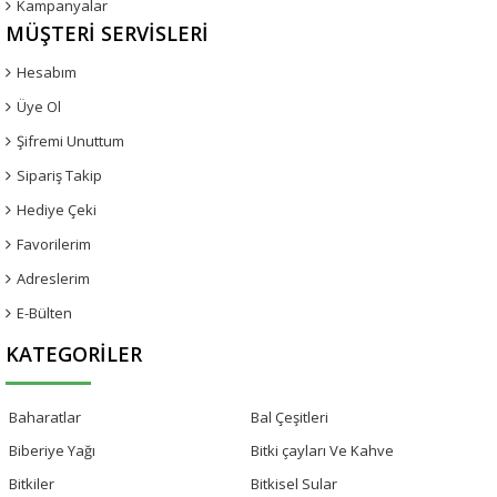
Kampanyalar
MÜŞTERI SERVISLERI
Hesabım
Üye Ol
Şifremi Unuttum
Sipariş Takip
Hediye Çeki
Favorilerim
Adreslerim
E-Bülten
KATEGORILER
Baharatlar
Bal Çeşitleri
Biberiye Yağı
Bitki çayları Ve Kahve
Bitkiler
Bitkisel Sular