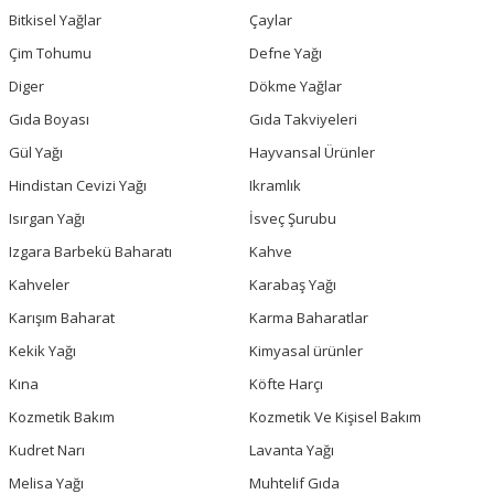
Bitkisel Yağlar
Çaylar
Çim Tohumu
Defne Yağı
Diger
Dökme Yağlar
Gıda Boyası
Gıda Takviyeleri
Gül Yağı
Hayvansal Ürünler
Hindistan Cevizi Yağı
Ikramlık
Isırgan Yağı
İsveç Şurubu
Izgara Barbekü Baharatı
Kahve
Kahveler
Karabaş Yağı
Karışım Baharat
Karma Baharatlar
Kekik Yağı
Kimyasal ürünler
Kına
Köfte Harçı
Kozmetik Bakım
Kozmetik Ve Kişisel Bakım
Kudret Narı
Lavanta Yağı
Melisa Yağı
Muhtelif Gıda