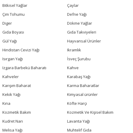
Bitkisel Yağlar
Çaylar
Çim Tohumu
Defne Yağı
Diger
Dökme Yağlar
Gıda Boyası
Gıda Takviyeleri
Gül Yağı
Hayvansal Ürünler
Hindistan Cevizi Yağı
Ikramlık
Isırgan Yağı
İsveç Şurubu
Izgara Barbekü Baharatı
Kahve
Kahveler
Karabaş Yağı
Karışım Baharat
Karma Baharatlar
Kekik Yağı
Kimyasal ürünler
Kına
Köfte Harçı
Kozmetik Bakım
Kozmetik Ve Kişisel Bakım
Kudret Narı
Lavanta Yağı
Melisa Yağı
Muhtelif Gıda