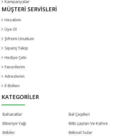
Kampanyalar
MÜŞTERI SERVISLERI
Hesabım
Üye Ol
Şifremi Unuttum
Sipariş Takip
Hediye Çeki
Favorilerim
Adreslerim
E-Bülten
KATEGORILER
Baharatlar
Bal Çeşitleri
Biberiye Yağı
Bitki çayları Ve Kahve
Bitkiler
Bitkisel Sular