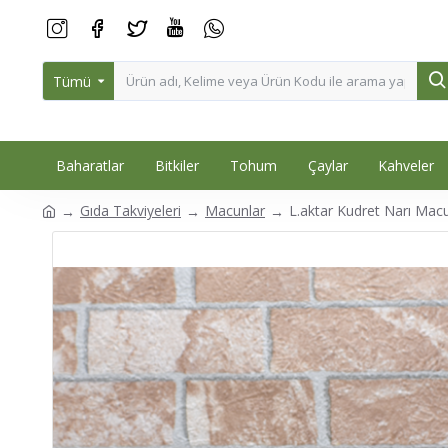
Tümü
Baharatlar
Bitkiler
Tohum
Çaylar
Kahveler
Gıda Takviyeleri
Macunlar
L.aktar Kudret Narı Mac