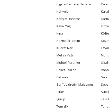
Izgara Barbekü Baharatı
Kahv
Kahveler
Kara
Karışım Baharat
Karm
Kekik Yağı
Kimya
Kına
Köfte
Kozmetik Bakım
Kozme
Kudret Narı
Lavan
Melisa Yağı
Muhte
Muhtelif ürünler
Okali
Paket Bitkiler
Papa
Pekmez
Salat
Sarf Ve üretim Malzemesi
Sebz
Sirke
Sucuk
Şurup
Tavu
Temizlik
Toh