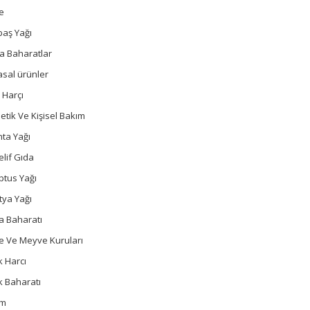
e
baş Yağı
a Baharatlar
sal ürünler
 Harçı
tik Ve Kişisel Bakım
ta Yağı
lif Gıda
ptus Yağı
tya Yağı
a Baharatı
e Ve Meyve Kuruları
 Harcı
k Baharatı
um