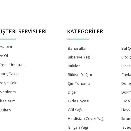
ŞTERI SERVISLERI
KATEGORILER
esabım
Baharatlar
Bal Çe
ye Ol
Biberiye Yağı
Bitki
fremi Unuttum
Bitkiler
Bitki
pariş Takip
Bitkisel Yağlar
Çayla
ediye Çeki
Çim Tohumu
Defn
vorilerim
Diger
Dökm
Gıda Boyası
Gıda 
dreslerim
Gül Yağı
Hayv
Bülten
Hindistan Cevizi Yağı
Ikram
Isırgan Yağı
İsve