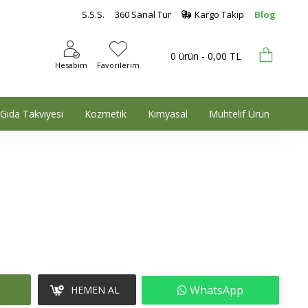
S.S.S.
360 Sanal Tur
Kargo Takip
Blog
0 ürün - 0,00 TL
Hesabım
Favorilerim
Gıda Takviyesi
Kozmetik
Kimyasal
Muhtelif Ürün
WhatsApp
HEMEN AL