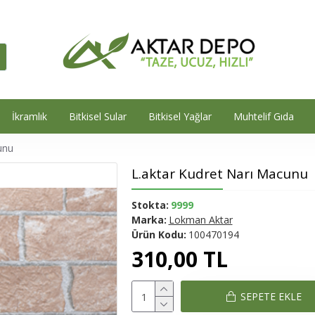
İkramlık
Bitkisel Sular
Bitkisel Yağlar
Muhtelif Gıda
unu
L.aktar Kudret Narı Macunu
Stokta:
9999
Marka:
Lokman Aktar
Ürün Kodu:
100470194
310,00 TL
SEPETE EKLE