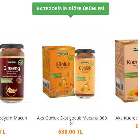
KATEGORININ DIĞER ÜRÜNLERI
medyum Macun
Aks Günlük Ekst.çocuk Macunu 300
Aks Kudret
r
Gr
 TL
638,00 TL