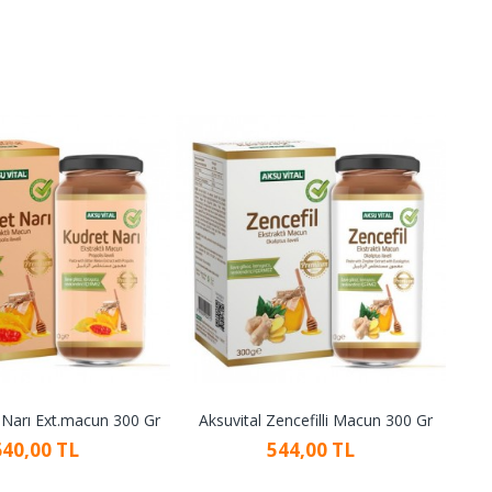
 Narı Ext.macun 300 Gr
Aksuvital Zencefilli Macun 300 Gr
A
640,00 TL
544,00 TL