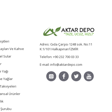
şitleri
Adres: Gıda Çarşısı 1248 sok. No:11
 çayları Ve Kahve
K:1/101 Halkapınar/İZMİR
sel Sular
Telefon: +90 232 700 03 33
r
E-mail: info@aktardepo.com
e Yağı
e Yağlar
Takviyeleri
ansal Ürünler
lık
ç Şurubu