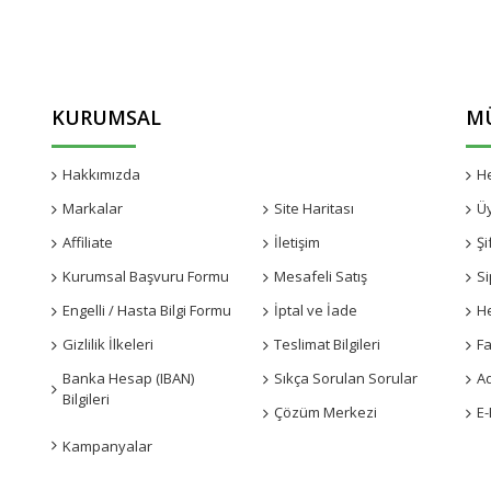
KURUMSAL
MÜ
Hakkımızda
Kampanyalar
H
Markalar
Site Haritası
Ü
Affiliate
İletişim
Şi
Kurumsal Başvuru Formu
Mesafeli Satış
Si
Engelli / Hasta Bilgi Formu
İptal ve İade
H
Gizlilik İlkeleri
Teslimat Bilgileri
Fa
Banka Hesap (IBAN)
Sıkça Sorulan Sorular
A
Bilgileri
Çözüm Merkezi
E-