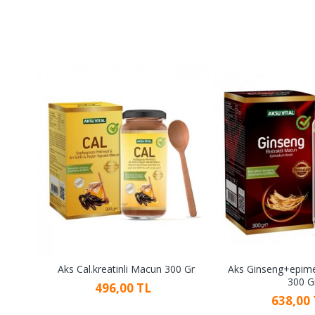
Aks Cal.kreatinli Macun 300 Gr
Aks Ginseng+epi
300 G
496,00 TL
638,00