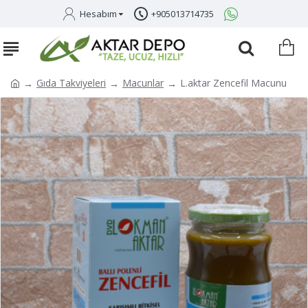
Hesabım
+905013714735
Gıda Takviyeleri
Macunlar
L.aktar Zencefil Macunu