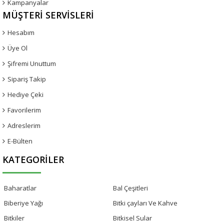
Kampanyalar
MÜŞTERI SERVISLERI
Hesabım
Üye Ol
Şifremi Unuttum
Sipariş Takip
Hediye Çeki
Favorilerim
Adreslerim
E-Bülten
KATEGORILER
Baharatlar
Bal Çeşitleri
Biberiye Yağı
Bitki çayları Ve Kahve
Bitkiler
Bitkisel Sular