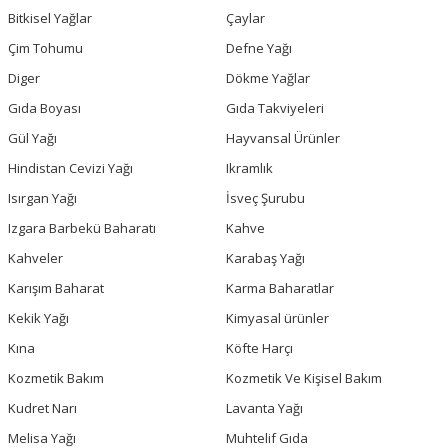
Bitkisel Yağlar
Çaylar
Çim Tohumu
Defne Yağı
Diger
Dökme Yağlar
Gıda Boyası
Gıda Takviyeleri
Gül Yağı
Hayvansal Ürünler
Hindistan Cevizi Yağı
Ikramlık
Isırgan Yağı
İsveç Şurubu
Izgara Barbekü Baharatı
Kahve
Kahveler
Karabaş Yağı
Karışım Baharat
Karma Baharatlar
Kekik Yağı
Kimyasal ürünler
Kına
Köfte Harçı
Kozmetik Bakım
Kozmetik Ve Kişisel Bakım
Kudret Narı
Lavanta Yağı
Melisa Yağı
Muhtelif Gıda