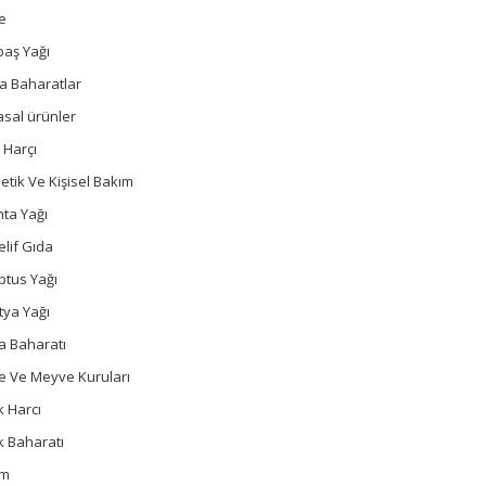
e
baş Yağı
a Baharatlar
sal ürünler
 Harçı
tik Ve Kişisel Bakım
ta Yağı
lif Gıda
ptus Yağı
tya Yağı
a Baharatı
e Ve Meyve Kuruları
 Harcı
k Baharatı
um