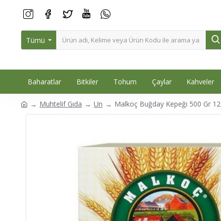
Tümü
Baharatlar
Bitkiler
Tohum
Çaylar
Kahveler
Muhtelif Gıda
Un
Malkoç Buğday Kepeği 500 Gr 12'