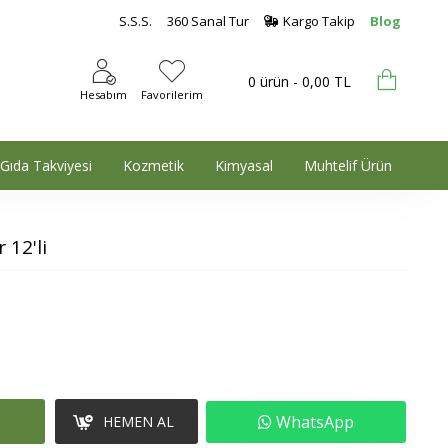
S.S.S.
360 Sanal Tur
Kargo Takip
Blog
0 ürün - 0,00 TL
Hesabım
Favorilerim
Gıda Takviyesi
Kozmetik
Kimyasal
Muhtelif Ürün
12'li
WhatsApp
HEMEN AL