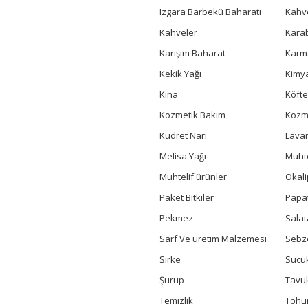
Izgara Barbekü Baharatı
Kahv
Kahveler
Kara
Karışım Baharat
Karm
Kekik Yağı
Kimya
Kına
Köfte
Kozmetik Bakım
Kozme
Kudret Narı
Lavan
Melisa Yağı
Muhte
Muhtelif ürünler
Okali
Paket Bitkiler
Papa
Pekmez
Salat
Sarf Ve üretim Malzemesi
Sebz
Sirke
Sucuk
Şurup
Tavu
Temizlik
Toh