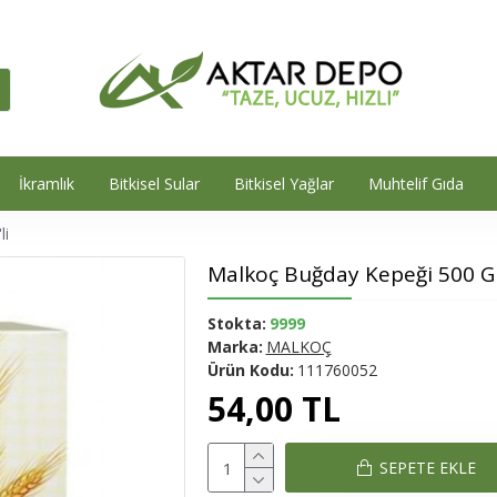
İkramlık
Bitkisel Sular
Bitkisel Yağlar
Muhtelif Gıda
li
Malkoç Buğday Kepeği 500 Gr 
Stokta:
9999
Marka:
MALKOÇ
Ürün Kodu:
111760052
54,00 TL
SEPETE EKLE