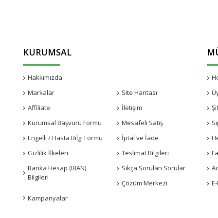
KURUMSAL
MÜ
Hakkımızda
Kampanyalar
H
Markalar
Site Haritası
Ü
Affiliate
İletişim
Şi
Kurumsal Başvuru Formu
Mesafeli Satış
Si
Engelli / Hasta Bilgi Formu
İptal ve İade
H
Gizlilik İlkeleri
Teslimat Bilgileri
Fa
Banka Hesap (IBAN)
Sıkça Sorulan Sorular
A
Bilgileri
Çözüm Merkezi
E-