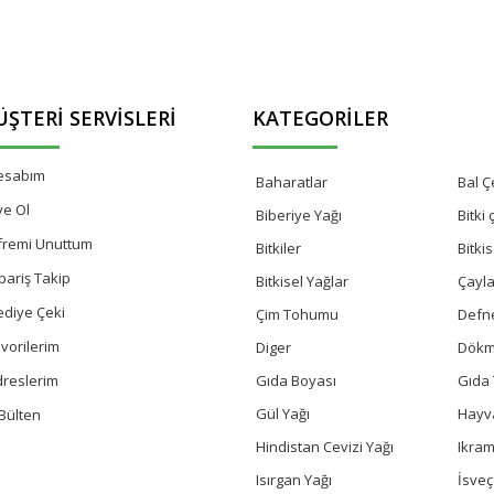
ŞTERI SERVISLERI
KATEGORILER
esabım
Baharatlar
Bal Çe
ye Ol
Biberiye Yağı
Bitki
fremi Unuttum
Bitkiler
Bitki
pariş Takip
Bitkisel Yağlar
Çayla
ediye Çeki
Çim Tohumu
Defn
vorilerim
Diger
Dökm
Gıda Boyası
Gıda 
dreslerim
Gül Yağı
Hayv
Bülten
Hindistan Cevizi Yağı
Ikram
Isırgan Yağı
İsve