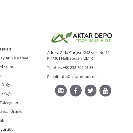
şitleri
Adres: Gıda Çarşısı 1248 sok. No:11
 çayları Ve Kahve
K:1/101 Halkapınar/İZMİR
sel Sular
Telefon: +90 232 700 03 33
r
E-mail: info@aktardepo.com
e Yağı
e Yağlar
Takviyeleri
ansal Ürünler
lık
ç Şurubu