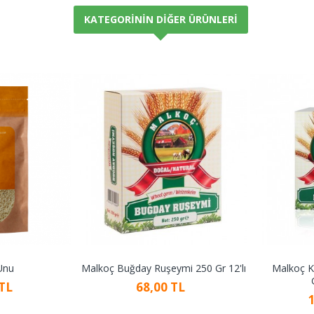
KATEGORININ DIĞER ÜRÜNLERI
Unu
Malkoç Buğday Ruşeymi 250 Gr 12'lı
Malkoç K
 TL
68,00 TL