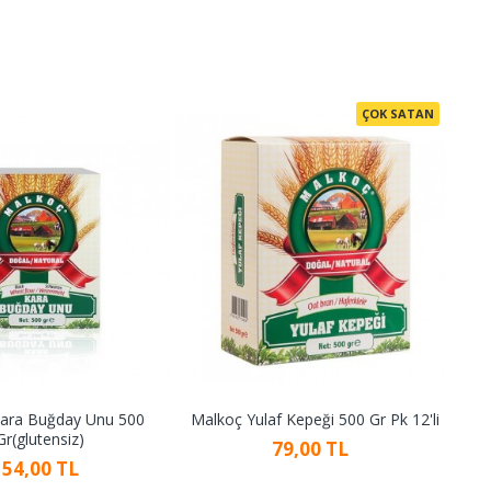
ÇOK SATAN
ara Buğday Unu 500
Malkoç Yulaf Kepeği 500 Gr Pk 12'li
Ma
Gr(glutensiz)
79,00 TL
154,00 TL