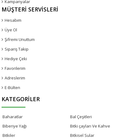
Kampanyalar
MÜŞTERI SERVISLERI
Hesabım
Üye Ol
Şifremi Unuttum
Sipariş Takip
Hediye Çeki
Favorilerim
Adreslerim
E-Bülten
KATEGORILER
Baharatlar
Bal Çeşitleri
Biberiye Yağı
Bitki çayları Ve Kahve
Bitkiler
Bitkisel Sular