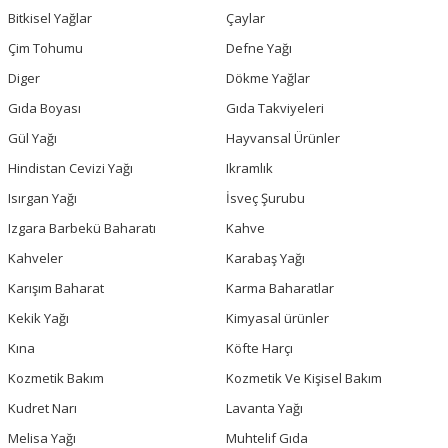
Bitkisel Yağlar
Çaylar
Çim Tohumu
Defne Yağı
Diger
Dökme Yağlar
Gıda Boyası
Gıda Takviyeleri
Gül Yağı
Hayvansal Ürünler
Hindistan Cevizi Yağı
Ikramlık
Isırgan Yağı
İsveç Şurubu
Izgara Barbekü Baharatı
Kahve
Kahveler
Karabaş Yağı
Karışım Baharat
Karma Baharatlar
Kekik Yağı
Kimyasal ürünler
Kına
Köfte Harçı
Kozmetik Bakım
Kozmetik Ve Kişisel Bakım
Kudret Narı
Lavanta Yağı
Melisa Yağı
Muhtelif Gıda