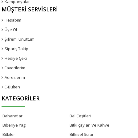
Kampanyalar
MÜŞTERI SERVISLERI
Hesabım
Üye Ol
Şifremi Unuttum
Sipariş Takip
Hediye Çeki
Favorilerim
Adreslerim
E-Bülten
KATEGORILER
Baharatlar
Bal Çeşitleri
Biberiye Yağı
Bitki çayları Ve Kahve
Bitkiler
Bitkisel Sular