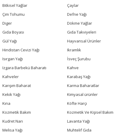
Bitkisel Yağlar
Çaylar
Çim Tohumu
Defne Yağı
Diger
Dökme Yağlar
Gıda Boyası
Gıda Takviyeleri
Gül Yağı
Hayvansal Ürünler
Hindistan Cevizi Yağı
Ikramlık
Isırgan Yağı
İsveç Şurubu
Izgara Barbekü Baharatı
Kahve
Kahveler
Karabaş Yağı
Karışım Baharat
Karma Baharatlar
Kekik Yağı
Kimyasal ürünler
Kına
Köfte Harçı
Kozmetik Bakım
Kozmetik Ve Kişisel Bakım
Kudret Narı
Lavanta Yağı
Melisa Yağı
Muhtelif Gıda