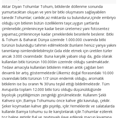
Aktar Diyarı Tohumlar Tohum, bitkilerde döllenme sonunda
yumurtacıktan oluşan ve yeni bir bitki oluşmasını sağlayabilen
tanedir.Tohumlar; canlıdır,az miktarda su bulundurur,içinde embriyo
olduğu için bitkinin bütün özelliklerini taşır,uygun şartlarda
çimlenebilir,çimleninceye kadar besin üretemez yani fotosentez
yapamaz,çimleninceye kadar çeneklerdeki besinlerle beslenir. Bitki
& Tohum & Baharat Dünya üzerinde 1.000.000 civarında bitki
türünün bulunduğu tahmin edilmektedir.Bunların henüz yarıya yakını
tanımlanıp isimlendirilebilmiştir.Gıda elde etmek için üretilen türler
ancak 3.000 civarındadır. Buna karşılık yabani olup da, gıda olarak
kullanılan bitki türünün 100.000in üzerinde olduğu sanılmaktadır.
Tedavi amacıyla kullanılan bitkilerin miktarı antik çağdan beri
devamlı bir artış göstermektedir.Ülkemiz doğal florasındaki 10.000
civarındaki bitki türünün 1/3’ ünün endemik olduğu, aromatik
bitkilerin ise bu oranın % 30’unu teşkil ettiği bildirilmektedir. Tüm
Avrupa’da toplam 12.000 bitki türü olduğu düşünüldüğünde
biyolojik çeşitliliğimizin zenginliği görülmektedir. Kullanım Şekli
Kahvesi için ;Bamya Tohumunu önce kahve gibi kavrulup, çekilir.
Şeker koymadan kahve gibi pişirilip, içilir.Yemeklerde ve salatalarda
kullanılır.Bamya tohumu su ile karıştırılarak içilir.Tohumlar ezilerek
toz haline getirilir.Bal ve zeytinyağı ilave edilerek macun kıvamına