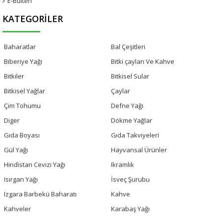
E-Bülten
KATEGORILER
Baharatlar
Bal Çeşitleri
Biberiye Yağı
Bitki çayları Ve Kahve
Bitkiler
Bitkisel Sular
Bitkisel Yağlar
Çaylar
Çim Tohumu
Defne Yağı
Diger
Dökme Yağlar
Gıda Boyası
Gıda Takviyeleri
Gül Yağı
Hayvansal Ürünler
Hindistan Cevizi Yağı
Ikramlık
Isırgan Yağı
İsveç Şurubu
Izgara Barbekü Baharatı
Kahve
Kahveler
Karabaş Yağı