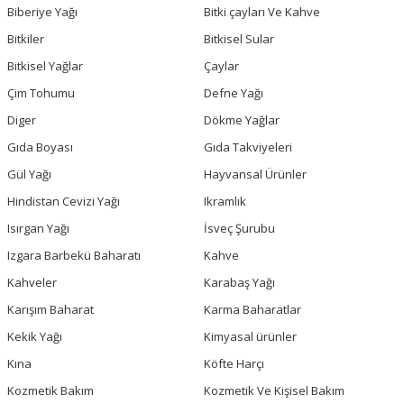
Biberiye Yağı
Bitki çayları Ve Kahve
Bitkiler
Bitkisel Sular
Bitkisel Yağlar
Çaylar
Çim Tohumu
Defne Yağı
Diger
Dökme Yağlar
Gıda Boyası
Gıda Takviyeleri
Gül Yağı
Hayvansal Ürünler
Hindistan Cevizi Yağı
Ikramlık
Isırgan Yağı
İsveç Şurubu
Izgara Barbekü Baharatı
Kahve
Kahveler
Karabaş Yağı
Karışım Baharat
Karma Baharatlar
Kekik Yağı
Kimyasal ürünler
Kına
Köfte Harçı
Kozmetik Bakım
Kozmetik Ve Kişisel Bakım