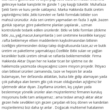
gelinceye kadar karıştırılır.Ve günde 1 çay kaşığı tüketilir. Muhafaza
Şekli Serin ve kuru yerde saklayınız. Marka Hakkında Butik üretim
yaptırdığımız bitki ,bitki türevleri ve farklı formdaki bitkiler son
mahsül ürünüdür. Asla seri üretim yapmadan en fazla 3 aylık ,bazen
günlük siparişe göre paketleme planları yapılarak , uzman
kontrolünde tedarik edilen ürünlerdir. Bitki ve bitki formları (dökme
bitki ,su,,yağ,macun,karışımlarda ) seri üretimine kesinlikle karşıyız
.rafta beklemeye etken maddenlerin kaybolmasından bitkinin
özelliğini yitirmesinden dolayı talep doğrultusunda taze,az ve butik
üretim ve paketleme yapmaktayız.Özellikle Bitki suları ve yağları
kesinlikler butik üretim olmalı ve raflarda beklememelidir. Firma
Hakkında Aktar Diyarı her ne kadar ticari bir işletme ise de
hakkımızda yazımızda okuyacağınız üzere misyon projedir. İhtiyacı
olan bitkisel ürünleri zamanında, taze ve hepsini bir arada
bulamayan, her defasında aldatılan, bulsa bile gidip alamayan yada
çok pahalıya alan benim gibi çok insan olduğundan açtığımız bir
işletmedir aktar diyarı. Zayıflama ürünleri, kış çayları yada
beslenmeye yönelik ürünler alan müşterilerimiz firmanın kuruluş
misyonunu belki tam anlayamaz ; ama tedavi amaçlı aktar aktar
gezen hele sevdikleri için gezen çarşıdan eli boş dönen ve kandırılan
müşterilerimiz bizi daha iyi anlar . Doğacak muhtemel hatalarının