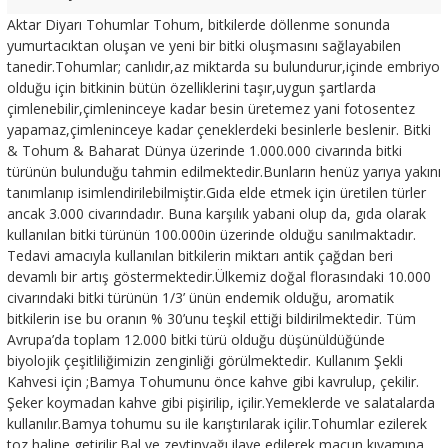
Aktar Diyarı Tohumlar Tohum, bitkilerde döllenme sonunda
yumurtacıktan oluşan ve yeni bir bitki oluşmasını sağlayabilen
tanedir.Tohumlar; canlıdır,az miktarda su bulundurur,içinde embriyo
olduğu için bitkinin bütün özelliklerini taşır,uygun şartlarda
çimlenebilir,çimleninceye kadar besin üretemez yani fotosentez
yapamaz,çimleninceye kadar çeneklerdeki besinlerle beslenir. Bitki
& Tohum & Baharat Dünya üzerinde 1.000.000 civarında bitki
türünün bulunduğu tahmin edilmektedir.Bunların henüz yarıya yakını
tanımlanıp isimlendirilebilmiştir.Gıda elde etmek için üretilen türler
ancak 3.000 civarındadır. Buna karşılık yabani olup da, gıda olarak
kullanılan bitki türünün 100.000in üzerinde olduğu sanılmaktadır.
Tedavi amacıyla kullanılan bitkilerin miktarı antik çağdan beri
devamlı bir artış göstermektedir.Ülkemiz doğal florasındaki 10.000
civarındaki bitki türünün 1/3’ ünün endemik olduğu, aromatik
bitkilerin ise bu oranın % 30’unu teşkil ettiği bildirilmektedir. Tüm
Avrupa’da toplam 12.000 bitki türü olduğu düşünüldüğünde
biyolojik çeşitliliğimizin zenginliği görülmektedir. Kullanım Şekli
Kahvesi için ;Bamya Tohumunu önce kahve gibi kavrulup, çekilir.
Şeker koymadan kahve gibi pişirilip, içilir.Yemeklerde ve salatalarda
kullanılır.Bamya tohumu su ile karıştırılarak içilir.Tohumlar ezilerek
toz haline getirilir.Bal ve zeytinyağı ilave edilerek macun kıvamına