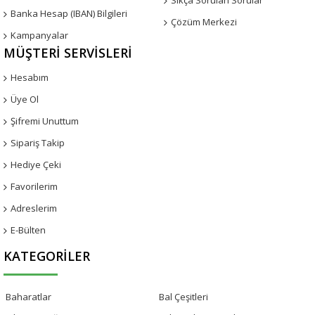
Sıkça Sorulan Sorular
Banka Hesap (IBAN) Bilgileri
Çözüm Merkezi
Kampanyalar
MÜŞTERI SERVISLERI
Hesabım
Üye Ol
Şifremi Unuttum
Sipariş Takip
Hediye Çeki
Favorilerim
Adreslerim
E-Bülten
KATEGORILER
Baharatlar
Bal Çeşitleri