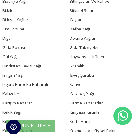
Biberiye Yağı
Bitki çayları Ve Kahve
Bitkiler
Bitkisel Sular
Bitkisel Yağlar
Çaylar
Çim Tohumu
Defne Yağı
Diger
Dökme Yağlar
Gıda Boyası
Gıda Takviyeleri
Gül Yağı
Hayvansal Ürünler
Hindistan Cevizi Yağı
Ikramlık
Isırgan Yağı
İsveç Şurubu
Izgara Barbekü Baharatı
Kahve
Kahveler
Karabaş Yağı
Karışım Baharat
Karma Baharatlar
Kekik Yağı
Kimyasal ürünler
Kına
Köfte Harçı
ÜRÜN FILTRELE
Kozmetik Bakım
Kozmetik Ve Kişisel Bakım