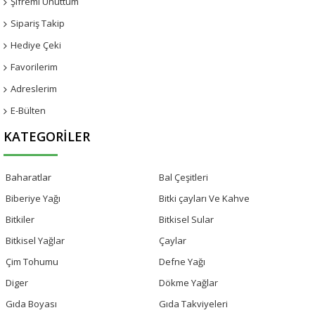
Şifremi Unuttum
Sipariş Takip
Hediye Çeki
Favorilerim
Adreslerim
E-Bülten
KATEGORILER
Baharatlar
Bal Çeşitleri
Biberiye Yağı
Bitki çayları Ve Kahve
Bitkiler
Bitkisel Sular
Bitkisel Yağlar
Çaylar
Çim Tohumu
Defne Yağı
Diger
Dökme Yağlar
Gıda Boyası
Gıda Takviyeleri