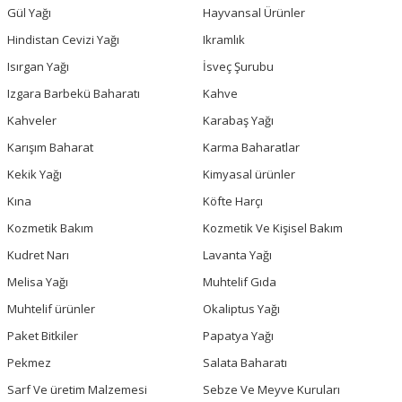
Gül Yağı
Hayvansal Ürünler
Hindistan Cevizi Yağı
Ikramlık
Isırgan Yağı
İsveç Şurubu
Izgara Barbekü Baharatı
Kahve
Kahveler
Karabaş Yağı
Karışım Baharat
Karma Baharatlar
Kekik Yağı
Kimyasal ürünler
Kına
Köfte Harçı
Kozmetik Bakım
Kozmetik Ve Kişisel Bakım
Kudret Narı
Lavanta Yağı
Melisa Yağı
Muhtelif Gıda
Muhtelif ürünler
Okaliptus Yağı
Paket Bitkiler
Papatya Yağı
Pekmez
Salata Baharatı
Sarf Ve üretim Malzemesi
Sebze Ve Meyve Kuruları