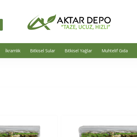
İkramlık
Bitkisel Sular
Bitkisel Yağlar
Muhtelif Gıda