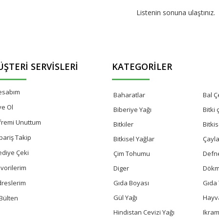
Listenin sonuna ulaştınız.
ŞTERI SERVISLERI
KATEGORILER
esabım
Baharatlar
Bal Çe
ye Ol
Biberiye Yağı
Bitki
fremi Unuttum
Bitkiler
Bitki
pariş Takip
Bitkisel Yağlar
Çayla
ediye Çeki
Çim Tohumu
Defn
vorilerim
Diger
Dökm
Gıda Boyası
Gıda 
dreslerim
Gül Yağı
Hayv
Bülten
Hindistan Cevizi Yağı
Ikram