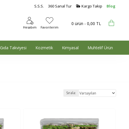
S.S.S.
360 Sanal Tur
Kargo Takip
Blog
0 ürün - 0,00 TL
Hesabım
Favorilerim
Gıda Takviyesi
Kozmetik
Kimyasal
Muhtelif Ürün
Sırala: