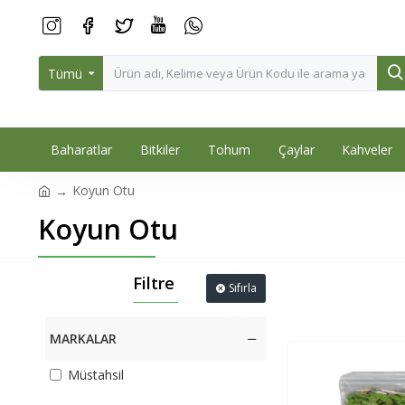
Tümü
Baharatlar
Bitkiler
Tohum
Çaylar
Kahveler
Koyun Otu
Koyun Otu
Filtre
Sıfırla
MARKALAR
Müstahsil