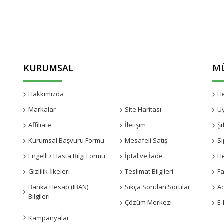
KURUMSAL
MÜ
Hakkımızda
Kampanyalar
H
Markalar
Site Haritası
Ü
Affiliate
İletişim
Şi
Kurumsal Başvuru Formu
Mesafeli Satış
Si
Engelli / Hasta Bilgi Formu
İptal ve İade
H
Gizlilik İlkeleri
Teslimat Bilgileri
Fa
Banka Hesap (IBAN)
Sıkça Sorulan Sorular
A
Bilgileri
Çözüm Merkezi
E-