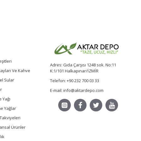
şitleri
Adres: Gıda Çarşısı 1248 sok. No:11
 çayları Ve Kahve
K:1/101 Halkapınar/İZMİR
sel Sular
Telefon: +90 232 700 03 33
r
E-mail: info@aktardepo.com
e Yağı
e Yağlar
Takviyeleri
ansal Ürünler
lık