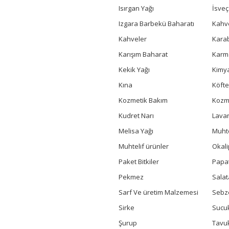
Isırgan Yağı
İsve
Izgara Barbekü Baharatı
Kahv
Kahveler
Kara
Karışım Baharat
Karm
Kekik Yağı
Kimya
Kına
Köfte
Kozmetik Bakım
Kozme
Kudret Narı
Lavan
Melisa Yağı
Muhte
Muhtelif ürünler
Okali
Paket Bitkiler
Papa
Pekmez
Salat
Sarf Ve üretim Malzemesi
Sebz
Sirke
Sucuk
Şurup
Tavu