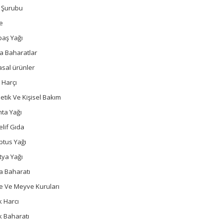
ç Şurubu
e
baş Yağı
a Baharatlar
sal ürünler
 Harçı
tik Ve Kişisel Bakım
ta Yağı
lif Gıda
ptus Yağı
tya Yağı
a Baharatı
e Ve Meyve Kuruları
 Harcı
k Baharatı