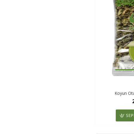
Koyun Otu 
SEP