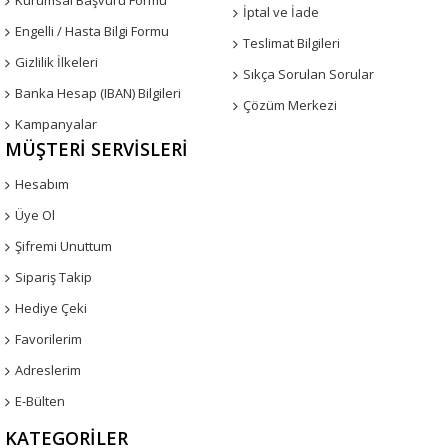
Kurumsal Başvuru Formu
İptal ve İade
Engelli / Hasta Bilgi Formu
Teslimat Bilgileri
Gizlilik İlkeleri
Sıkça Sorulan Sorular
Banka Hesap (IBAN) Bilgileri
Çözüm Merkezi
Kampanyalar
MÜŞTERI SERVISLERI
Hesabım
Üye Ol
Şifremi Unuttum
Sipariş Takip
Hediye Çeki
Favorilerim
Adreslerim
E-Bülten
KATEGORILER