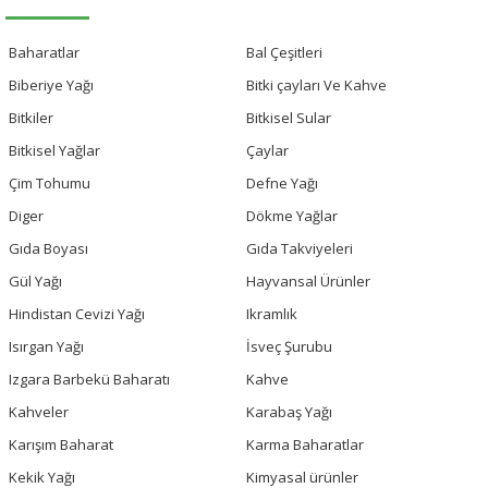
Baharatlar
Bal Çeşitleri
Biberiye Yağı
Bitki çayları Ve Kahve
Bitkiler
Bitkisel Sular
Bitkisel Yağlar
Çaylar
Çim Tohumu
Defne Yağı
Diger
Dökme Yağlar
Gıda Boyası
Gıda Takviyeleri
Gül Yağı
Hayvansal Ürünler
Hindistan Cevizi Yağı
Ikramlık
Isırgan Yağı
İsveç Şurubu
Izgara Barbekü Baharatı
Kahve
Kahveler
Karabaş Yağı
Karışım Baharat
Karma Baharatlar
Kekik Yağı
Kimyasal ürünler